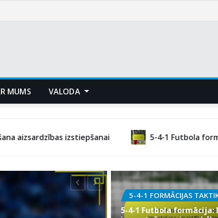
AR MUMS
VALODA
s izstiepšanai
5-4-1 Futbola formācija: Uzbrukuma
5-4-1 FORMĀCIJAS TAKTI
5-4-1 Futbola formācija: