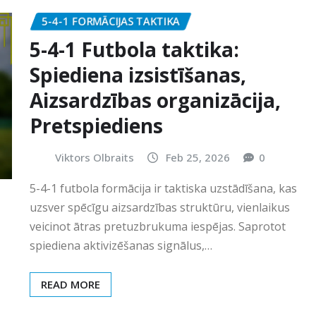
5-4-1 FORMĀCIJAS TAKTIKA
5-4-1 Futbola taktika:
Spiediena izsistīšanas,
Aizsardzības organizācija,
Pretspiediens
Viktors Olbraits
Feb 25, 2026
0
5-4-1 futbola formācija ir taktiska uzstādīšana, kas
uzsver spēcīgu aizsardzības struktūru, vienlaikus
veicinot ātras pretuzbrukuma iespējas. Saprotot
spiediena aktivizēšanas signālus,…
READ MORE