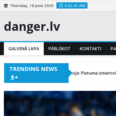
Skip
Thursday, 18 June 2026
4:32:43 AM
to
content
danger.lv
GALVENĀ LAPA
PĀRLŪKOT
KONTAKTI
P
TRENDING NEWS
5-4-1 Futbola formācija: Platuma izmantošana aizsardzība