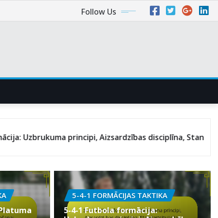
Follow Us
 principi, Aizsardzības disciplīna, Standartsituācijas
KA
5-4-1 FORMĀCIJAS TAKTIKA
 Platuma
5-4-1 Futbola formācija: