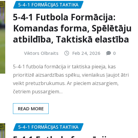
5-4-1 FORMĀCIJAS TAKTIKA
5-4-1 Futbola Formācija:
Komandas forma, Spēlētāju
atbildība, Taktiskā elastība
Viktors Olbraits
Feb 24, 2026
0
5-4-1 futbola formācija ir taktiska pieeja, kas
prioritizē aizsardzības spēku, vienlaikus ļaujot ātri
veikt pretuzbrukumus. Ar pieciem aizsargiem,
četriem pussargiem…
READ MORE
5-4-1 FORMĀCIJAS TAKTIKA