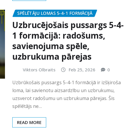
SPĒLĒTĀJU LOMAS 5-4-1 FORMĀCIJĀ
Uzbrucējošais pussargs 5-4-
1 formācijā: radošums,
savienojuma spēle,
uzbrukuma pārejas
Viktors Olbraits
Feb 25, 2026
0
Uzbrūkošais pussargs 5-4-1 formācijā ir izšķiroša
loma, lai savienotu aizsardzību un uzbrukumu,
uzsverot radošumu un uzbrukuma pārejas. Šis
spēlētājs ne…
READ MORE