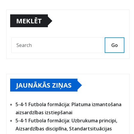
MEKLĒT
Go
JAUNĀKĀS ZIŅAS
5-4-1 Futbola formācija: Platuma izmantošana
aizsardzības izstiepšanai
5-4-1 Futbola formācija: Uzbrukuma principi,
Aizsardzības disciplīna, Standartsituācijas