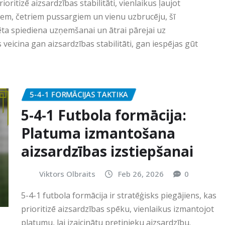
ioritizē aizsardzības stabilitāti, vienlaikus ļaujot
em, četriem pussargiem un vienu uzbrucēju, šī
ēta spiediena uzņemšanai un ātrai pārejai uz
veicina gan aizsardzības stabilitāti, gan iespējas gūt
5-4-1 FORMĀCIJAS TAKTIKA
5-4-1 Futbola formācija:
Platuma izmantošana
aizsardzības izstiepšanai
Viktors Olbraits
Feb 26, 2026
0
5-4-1 futbola formācija ir stratēģisks piegājiens, kas
prioritizē aizsardzības spēku, vienlaikus izmantojot
platumu, lai izaicinātu pretinieku aizsardzību.