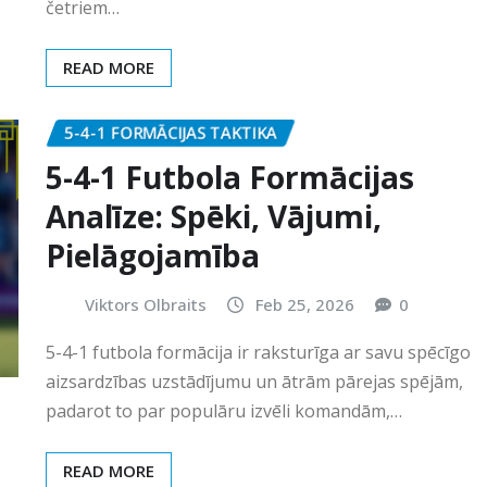
četriem…
READ MORE
5-4-1 FORMĀCIJAS TAKTIKA
5-4-1 Futbola Formācijas
Analīze: Spēki, Vājumi,
Pielāgojamība
Viktors Olbraits
Feb 25, 2026
0
5-4-1 futbola formācija ir raksturīga ar savu spēcīgo
aizsardzības uzstādījumu un ātrām pārejas spējām,
padarot to par populāru izvēli komandām,…
READ MORE