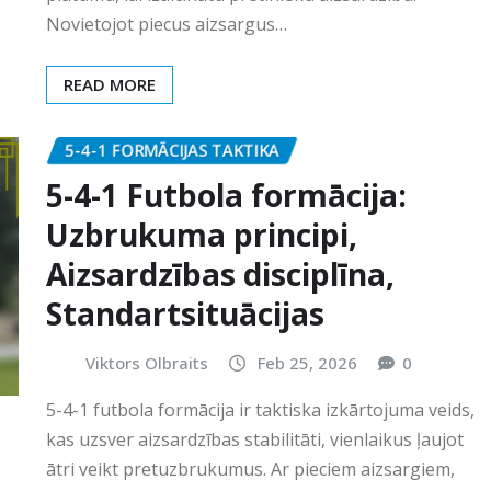
Novietojot piecus aizsargus…
READ MORE
5-4-1 FORMĀCIJAS TAKTIKA
5-4-1 Futbola formācija:
Uzbrukuma principi,
Aizsardzības disciplīna,
Standartsituācijas
Viktors Olbraits
Feb 25, 2026
0
5-4-1 futbola formācija ir taktiska izkārtojuma veids,
kas uzsver aizsardzības stabilitāti, vienlaikus ļaujot
ātri veikt pretuzbrukumus. Ar pieciem aizsargiem,