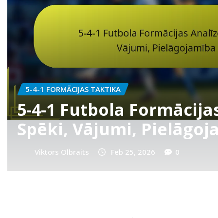
SPĒLĒTĀJU LOMAS 5-4-1 FORMĀCIJĀ
Uzbrucējošais pussargs 
formācijā: radošums, 
spēle, uzbrukuma pāre
Viktors Olbraits
Feb 25, 2026
0