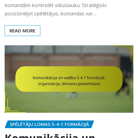
komandām kontrolēt viduslauku. Stratēģiski
pozicionējot spēlētājus, komandas var…
READ MORE
SPĒLĒTĀJU LOMAS 5-4-1 FORMĀCIJĀ