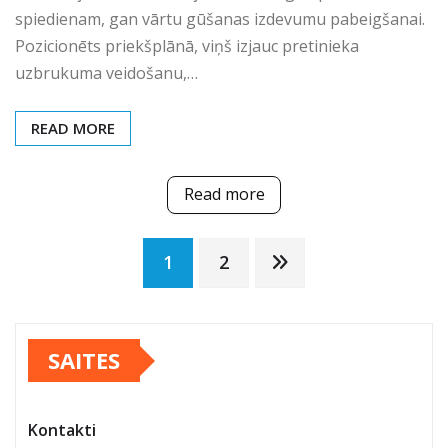
spiedienam, gan vārtu gūšanas izdevumu pabeigšanai.
Pozicionēts priekšplānā, viņš izjauc pretinieka
uzbrukuma veidošanu,…
READ MORE
Read more
Posts
1
2
pagination
SAITES
Kontakti