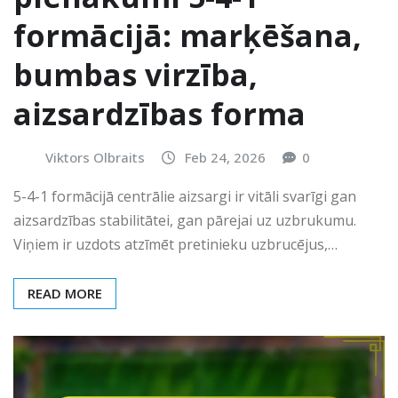
formācijā: marķēšana,
bumbas virzība,
aizsardzības forma
Viktors Olbraits
Feb 24, 2026
0
5-4-1 formācijā centrālie aizsargi ir vitāli svarīgi gan
aizsardzības stabilitātei, gan pārejai uz uzbrukumu.
Viņiem ir uzdots atzīmēt pretinieku uzbrucējus,…
READ MORE