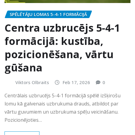
SPĒLĒTĀJU LOMAS 5-4-1 FORMĀCIJĀ
Centra uzbrucējs 5-4-1
formācijā: kustība,
pozicionēšana, vārtu
gūšana
Viktors Olbraits
Feb 17, 2026
0
Centrālais uzbrucējs 5-4-1 formācijā spēlē izšķirošu
lomu kā galvenais uzbrukuma drauds, atbildot par
vārtu guvumiem un uzbrukuma spēļu veicināšanu.
Pozicionējoties…