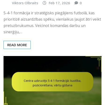
Viktors Olbraits
Feb 17, 2026
0
5-4-1 formācija ir stratēģisks piegājiens futbolā, kas
prioritizē aizsardzības spēku, vienlaikus ļaujot ātri veikt
pretuzbrukumus. Veicinot komandas darbu un
sinerģiju,…
READ MORE