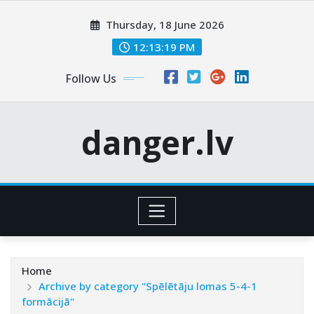
Skip
Thursday, 18 June 2026
to
content
12:13:20 PM
Follow Us
danger.lv
Home
Archive by category "Spēlētāju lomas 5-4-1
formācijā"