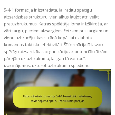
5-4-1 formācija ir izstrādāta, lai radītu spēcīgu
aizsardzības struktūru, vienlaikus ļaujot ātri veikt
pretuzbrukumus. Katras spēlētāja loma ir izšķiroša, ar
vārtsargu, pieciem aizsargiem, četriem pussargiem un
vienu uzbrucēju, kas strādā kopā, lai uzlabotu
komandas taktisko efektivitāti. Šī formācija līdzsvaro
spēcīgu aizsardzības organizāciju ar potenciālu ātrām
pārejām uz uzbrukumu, lai gan tā var radīt
izaicinājumus, uzturot uzbrukuma spiedienu.