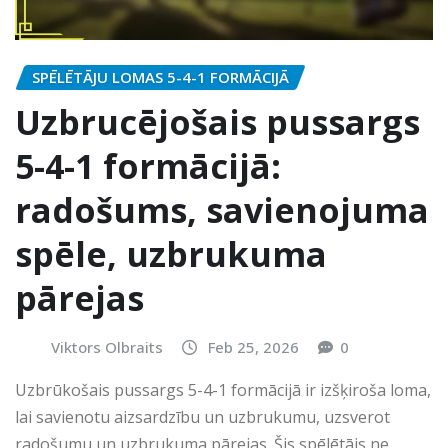
SPĒLĒTĀJU LOMAS 5-4-1 FORMĀCIJĀ
Uzbrucējošais pussargs
5-4-1 formācijā:
radošums, savienojuma
spēle, uzbrukuma
pārejas
Viktors Olbraits
Feb 25, 2026
0
Uzbrūkošais pussargs 5-4-1 formācijā ir izšķiroša loma,
lai savienotu aizsardzību un uzbrukumu, uzsverot
radošumu un uzbrukuma pārejas. Šis spēlētājs ne…