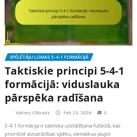
SPĒLĒTĀJU LOMAS 5-4-1 FORMĀCIJĀ
Taktiskie principi 5-4-1
formācijā: viduslauka
pārspēka radīšana
Viktors Olbraits
Feb 23, 2026
0
5-4-1 formācija ir taktiska uzstādīšana futbolā, kas
prioritizē aizsardzības spēku, vienlaikus ļaujot