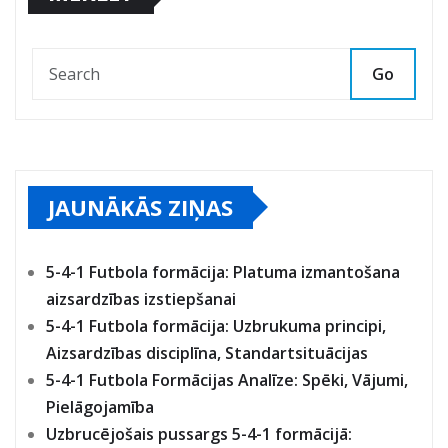
Go
JAUNĀKĀS ZIŅAS
5-4-1 Futbola formācija: Platuma izmantošana
aizsardzības izstiepšanai
5-4-1 Futbola formācija: Uzbrukuma principi,
Aizsardzības disciplīna, Standartsituācijas
5-4-1 Futbola Formācijas Analīze: Spēki, Vājumi,
Pielāgojamība
Uzbrucējošais pussargs 5-4-1 formācijā: