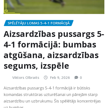
SPĒLĒTĀJU LOMAS 5-4-1 FORMĀCIJĀ
Aizsardzības pussargs 5-
4-1 formācijā: bumbas
atgūšana, aizsardzības
segums, izspēle
Viktors Olbraits
Feb 9, 2026
0
Aizsardzības pussargs 5-4-1 formācijā ir būtisks
komandas struktūras uzturēšanai un pārejām starp
aizsardzību un uzbrukumu. Šis spēlētājs koncentrējas
uz bumbas…