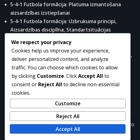
5-4-1 Futbola formācija: Platuma izmantošana
aizsardzības izstiepšanai
5-4-1 Futbola formācija: Uzbrukuma principi,
Aizsardzības disciplīna, Standartsituācijas
5-4-1 Futbola Formācijas Analīze: Spēki, Vājumi,
We respect your privacy
Pielāgojamība
Cookies help us improve your experience,
Uzbrucējošais pussargs 5-4-1 formācijā: radošums,
deliver personalized content, and analyze
savienojuma spēle, uzbrukuma pārejas
traffic. You can choose which cookies to allow
5-4-1 Futbola taktika: Spiediena izsistīšanas,
by clicking
Customize
. Click
Accept All
to
Aizsardzības organizācija, Pretspiediens
consent or
Reject All
to decline non-essential
cookies.
Customize
Reject All
Copyright © 2026 | Powered by
WordPress
|
NewsExo
Accept All
by
ThemeArile