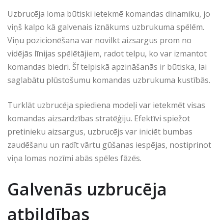
Uzbrucēja loma būtiski ietekmē komandas dinamiku, jo
viņš kalpo kā galvenais iznākums uzbrukuma spēlēm.
Viņu pozicionēšana var novilkt aizsargus prom no
vidējās līnijas spēlētājiem, radot telpu, ko var izmantot
komandas biedri. Šī telpiskā apzināšanās ir būtiska, lai
saglabātu plūstošumu komandas uzbrukuma kustībās.
Turklāt uzbrucēja spiediena modeļi var ietekmēt visas
komandas aizsardzības stratēģiju. Efektīvi spiežot
pretinieku aizsargus, uzbrucējs var iniciēt bumbas
zaudēšanu un radīt vārtu gūšanas iespējas, nostiprinot
viņa lomas nozīmi abās spēles fāzēs.
Galvenās uzbrucēja
atbildības