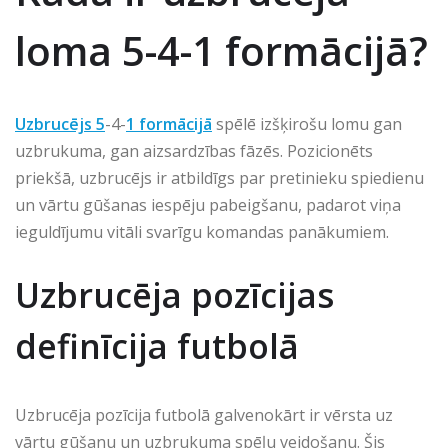
loma 5-4-1 formācijā?
Uzbrucējs 5
-4-
1 formācijā
spēlē izšķirošu lomu gan
uzbrukuma, gan aizsardzības fāzēs. Pozicionēts
priekšā, uzbrucējs ir atbildīgs par pretinieku spiedienu
un vārtu gūšanas iespēju pabeigšanu, padarot viņa
ieguldījumu vitāli svarīgu komandas panākumiem.
Uzbrucēja pozīcijas
definīcija futbolā
Uzbrucēja pozīcija futbolā galvenokārt ir vērsta uz
vārtu gūšanu un uzbrukuma spēļu veidošanu. Šis