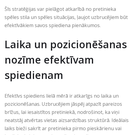
Šīs stratēģijas var pielāgot atkarībā no pretinieka
spēles stila un spēles situācijas, ļaujot uzbrucējiem būt
efektīvākiem savos spiediena pienākumos.
Laika un pozicionēšanas
nozīme efektīvam
spiedienam
Efektīvs spiediens lielā mērā ir atkarīgs no laika un
pozicionēšanas. Uzbrucējiem jāspēj atpazīt pareizos
brīžus, lai iesaistītos pretiniekā, nodrošinot, ka viņi
neatstāj atvērtas vietas aizsardzības struktūrā. Ideālais
laiks bieži sakrīt ar pretinieka pirmo pieskārienu vai