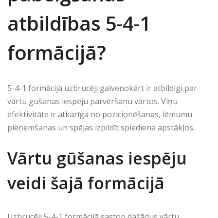
atbildības 5-4-1
formācijā?
5-4-1 formācijā uzbrucēji galvenokārt ir atbildīgi par
vārtu gūšanas iespēju pārvēršanu vārtos. Viņu
efektivitāte ir atkarīga no pozicionēšanas, lēmumu
pieņemšanas un spējas izpildīt spiediena apstākļos.
Vārtu gūšanas iespēju
veidi šajā formācijā
Uzbrucēji 5-4-1 formācijā sastop dažādus vārtu