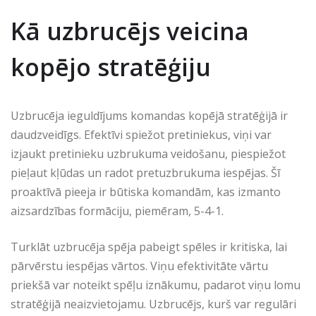
Kā uzbrucējs veicina
kopējo stratēģiju
Uzbrucēja ieguldījums komandas kopējā stratēģijā ir
daudzveidīgs. Efektīvi spiežot pretiniekus, viņi var
izjaukt pretinieku uzbrukuma veidošanu, piespiežot
pieļaut kļūdas un radot pretuzbrukuma iespējas. Šī
proaktīvā pieeja ir būtiska komandām, kas izmanto
aizsardzības formāciju, piemēram, 5-4-1.
Turklāt uzbrucēja spēja pabeigt spēles ir kritiska, lai
pārvērstu iespējas vārtos. Viņu efektivitāte vārtu
priekšā var noteikt spēļu iznākumu, padarot viņu lomu
stratēģijā neaizvietojamu. Uzbrucējs, kurš var regulāri