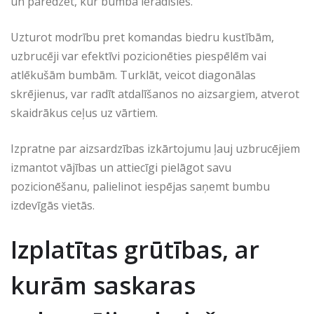
un paredzēt, kur bumba ieradīsies.
Uzturot modrību pret komandas biedru kustībām,
uzbrucēji var efektīvi pozicionēties piespēlēm vai
atlēkušām bumbām. Turklāt, veicot diagonālas
skrējienus, var radīt atdalīšanos no aizsargiem, atverot
skaidrākus ceļus uz vārtiem.
Izpratne par aizsardzības izkārtojumu ļauj uzbrucējiem
izmantot vājības un attiecīgi pielāgot savu
pozicionēšanu, palielinot iespējas saņemt bumbu
izdevīgās vietās.
Izplatītas grūtības, ar
kurām saskaras