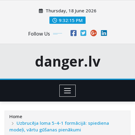
Skip
Thursday, 18 June 2026
to
content
9:32:16 PM
Follow Us
danger.lv
Home
Uzbrucēja loma 5-4-1 formācijā: spiediena
modeļi, vārtu gūšanas pienākumi