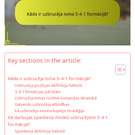
Key sections in the article:
Kāda ir uzbrucēja loma 5-4-1 formācijā?
Uzbrucēja pozīcijas definīcija futbolā
5-4-1 formācijas pārskats
Uzbrucēja lomas nozīme komandas dinamikā
Galvenās uzbrucēja atbildības
Kā uzbrucējs veicina kopējo stratēģiju
Kā darbojas spiediena modeļi uzbrucējiem 5-4-1
formācijā?
Spiediena definīcija futbolā