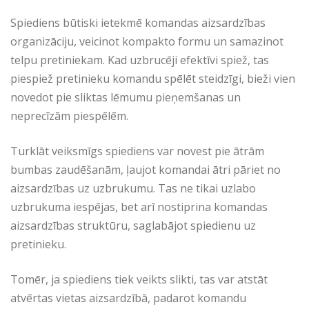
Spiediens būtiski ietekmē komandas aizsardzības
organizāciju, veicinot kompakto formu un samazinot
telpu pretiniekam. Kad uzbrucēji efektīvi spiež, tas
piespiež pretinieku komandu spēlēt steidzīgi, bieži vien
novedot pie sliktas lēmumu pieņemšanas un
neprecīzām piespēlēm.
Turklāt veiksmīgs spiediens var novest pie ātrām
bumbas zaudēšanām, ļaujot komandai ātri pāriet no
aizsardzības uz uzbrukumu. Tas ne tikai uzlabo
uzbrukuma iespējas, bet arī nostiprina komandas
aizsardzības struktūru, saglabājot spiedienu uz
pretinieku.
Tomēr, ja spiediens tiek veikts slikti, tas var atstāt
atvērtas vietas aizsardzībā, padarot komandu