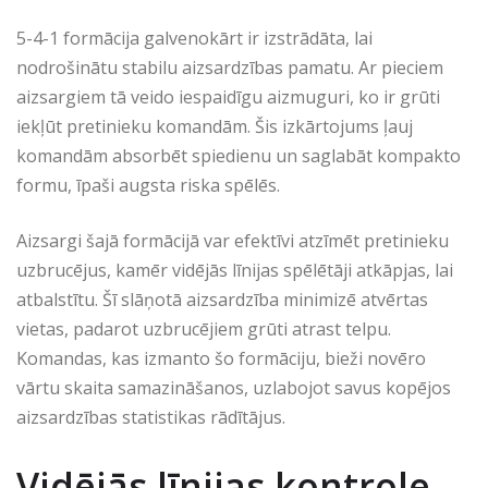
5-4-1 formācija galvenokārt ir izstrādāta, lai
nodrošinātu stabilu aizsardzības pamatu. Ar pieciem
aizsargiem tā veido iespaidīgu aizmuguri, ko ir grūti
iekļūt pretinieku komandām. Šis izkārtojums ļauj
komandām absorbēt spiedienu un saglabāt kompakto
formu, īpaši augsta riska spēlēs.
Aizsargi šajā formācijā var efektīvi atzīmēt pretinieku
uzbrucējus, kamēr vidējās līnijas spēlētāji atkāpjas, lai
atbalstītu. Šī slāņotā aizsardzība minimizē atvērtas
vietas, padarot uzbrucējiem grūti atrast telpu.
Komandas, kas izmanto šo formāciju, bieži novēro
vārtu skaita samazināšanos, uzlabojot savus kopējos
aizsardzības statistikas rādītājus.
Vidējās līnijas kontrole