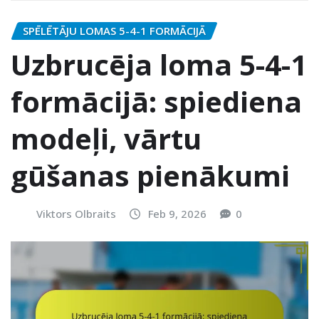
SPĒLĒTĀJU LOMAS 5-4-1 FORMĀCIJĀ
Uzbrucēja loma 5-4-1
formācijā: spiediena
modeļi, vārtu
gūšanas pienākumi
Viktors Olbraits
Feb 9, 2026
0