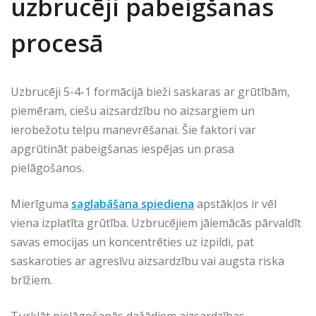
uzbrucēji pabeigšanas
procesā
Uzbrucēji 5-4-1 formācijā bieži saskaras ar grūtībām,
piemēram, ciešu aizsardzību no aizsargiem un
ierobežotu telpu manevrēšanai. Šie faktori var
apgrūtināt pabeigšanas iespējas un prasa
pielāgošanos.
Mierīguma
saglabāšana spiediena
apstākļos ir vēl
viena izplatīta grūtība. Uzbrucējiem jāiemācās pārvaldīt
savas emocijas un koncentrēties uz izpildi, pat
saskaroties ar agresīvu aizsardzību vai augsta riska
brīžiem.