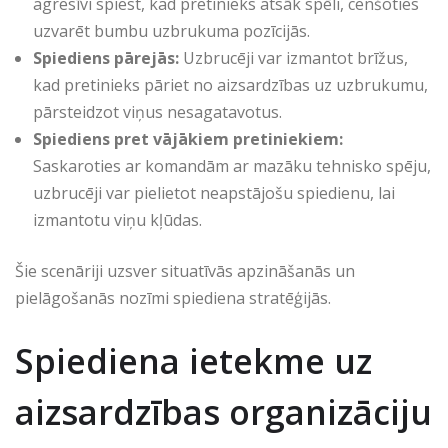
agresīvi spiest, kad pretinieks atsāk spēli, cenšoties
uzvarēt bumbu uzbrukuma pozīcijās.
Spiediens pārejās:
Uzbrucēji var izmantot brīžus,
kad pretinieks pāriet no aizsardzības uz uzbrukumu,
pārsteidzot viņus nesagatavotus.
Spiediens pret vājākiem pretiniekiem:
Saskaroties ar komandām ar mazāku tehnisko spēju,
uzbrucēji var pielietot neapstājošu spiedienu, lai
izmantotu viņu kļūdas.
Šie scenāriji uzsver situatīvās apzināšanās un
pielāgošanās nozīmi spiediena stratēģijās.
Spiediena ietekme uz
aizsardzības organizāciju