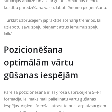
situācijas analīze un aizsargu un komandas biedru
kustību paredzēšana var uzlabot lēmumu pieņemšanu.
Turklāt uzbrucējiem jāpraktizē scenāriji treniņos, lai
uzlabotu savu spēju pieņemt ātrus lēmumus spēļu
laikā.
Pozicionēšana
optimālām vārtu
gūšanas iespējām
Pareiza pozicionēšana ir izšķiroša uzbrucējiem 5-4-1
formācijā, lai maksimāli palielinātu vārtu gūšanas
iespējas. Viņiem jācenšas atrast telpu starp aizsargiem