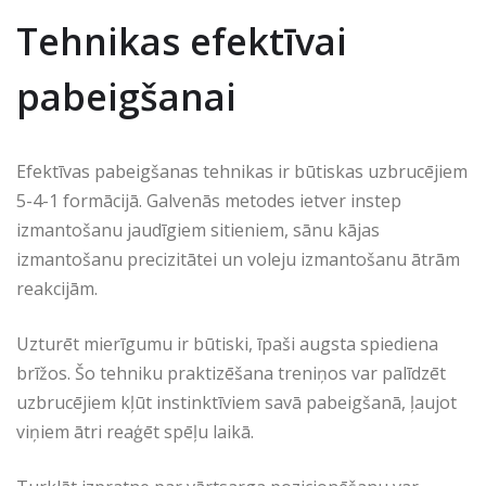
Tehnikas efektīvai
pabeigšanai
Efektīvas pabeigšanas tehnikas ir būtiskas uzbrucējiem
5-4-1 formācijā. Galvenās metodes ietver instep
izmantošanu jaudīgiem sitieniem, sānu kājas
izmantošanu precizitātei un voleju izmantošanu ātrām
reakcijām.
Uzturēt mierīgumu ir būtiski, īpaši augsta spiediena
brīžos. Šo tehniku praktizēšana treniņos var palīdzēt
uzbrucējiem kļūt instinktīviem savā pabeigšanā, ļaujot
viņiem ātri reaģēt spēļu laikā.