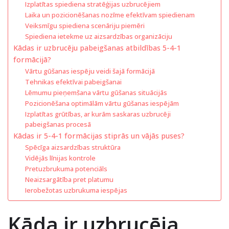
Izplatītas spiediena stratēģijas uzbrucējiem
Laika un pozicionēšanas nozīme efektīvam spiedienam
Veiksmīgu spiediena scenāriju piemēri
Spiediena ietekme uz aizsardzības organizāciju
Kādas ir uzbrucēju pabeigšanas atbildības 5-4-1
formācijā?
Vārtu gūšanas iespēju veidi šajā formācijā
Tehnikas efektīvai pabeigšanai
Lēmumu pieņemšana vārtu gūšanas situācijās
Pozicionēšana optimālām vārtu gūšanas iespējām
Izplatītas grūtības, ar kurām saskaras uzbrucēji
pabeigšanas procesā
Kādas ir 5-4-1 formācijas stiprās un vājās puses?
Spēcīga aizsardzības struktūra
Vidējās līnijas kontrole
Pretuzbrukuma potenciāls
Neaizsargātība pret platumu
Ierobežotas uzbrukuma iespējas
Kāda ir uzbrucēja