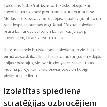
Spiediens futbolā attiecas uz taktisko pieeju, kur
spēlētāji uzreiz spiež pretiniekus, kuriem ir bumba.
Mērķis ir ierobežot viņu iespējas, izjaukt viņu ritmu un
radīt iespējas bumbas atgūšanai. Efektīvs spiediens
prasa komandas darbu un komunikāciju starp
spēlētājiem, lai ātri aizvērtu telpu.
Uzbrucēji spēlē būtisku lomu spiedienā, jo viņi bieži ir
pirmā aizsardzības līnija. Iesaistot aizsargus un vidējās
līnijas spēlētājus, viņi var iniciēt ķēdes reakciju, kas
mudina pārējo komandu pievienoties un kopīgi
pielietot spiedienu.
Izplatītas spiediena
stratēģijas uzbrucējiem