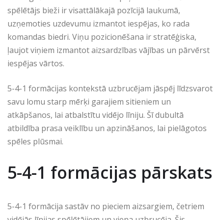
spēlētājs bieži ir visattālākajā pozīcijā laukumā,
uzņemoties uzdevumu izmantot iespējas, ko rada
komandas biedri. Viņu pozicionēšana ir stratēģiska,
ļaujot viņiem izmantot aizsardzības vājības un pārvērst
iespējas vārtos.
5-4-1 formācijas kontekstā uzbrucējam jāspēj līdzsvarot
savu lomu starp mērķi garajiem sitieniem un
atkāpšanos, lai atbalstītu vidējo līniju. Šī dubultā
atbildība prasa veiklību un apzināšanos, lai pielāgotos
spēles plūsmai.
5-4-1 formācijas pārskats
5-4-1 formācija sastāv no pieciem aizsargiem, četriem
vidējās līnijas spēlētājiem un viena uzbrucēja. Šis