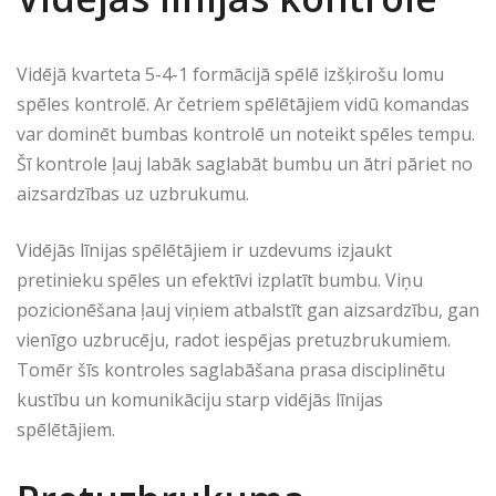
Vidējā kvarteta 5-4-1 formācijā spēlē izšķirošu lomu
spēles kontrolē. Ar četriem spēlētājiem vidū komandas
var dominēt bumbas kontrolē un noteikt spēles tempu.
Šī kontrole ļauj labāk saglabāt bumbu un ātri pāriet no
aizsardzības uz uzbrukumu.
Vidējās līnijas spēlētājiem ir uzdevums izjaukt
pretinieku spēles un efektīvi izplatīt bumbu. Viņu
pozicionēšana ļauj viņiem atbalstīt gan aizsardzību, gan
vienīgo uzbrucēju, radot iespējas pretuzbrukumiem.
Tomēr šīs kontroles saglabāšana prasa disciplinētu
kustību un komunikāciju starp vidējās līnijas
spēlētājiem.