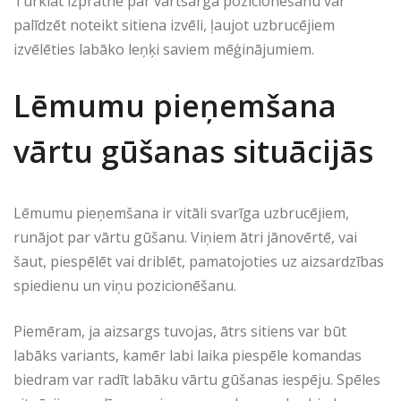
Turklāt izpratne par vārtsarga pozicionēšanu var
palīdzēt noteikt sitiena izvēli, ļaujot uzbrucējiem
izvēlēties labāko leņķi saviem mēģinājumiem.
Lēmumu pieņemšana
vārtu gūšanas situācijās
Lēmumu pieņemšana ir vitāli svarīga uzbrucējiem,
runājot par vārtu gūšanu. Viņiem ātri jānovērtē, vai
šaut, piespēlēt vai driblēt, pamatojoties uz aizsardzības
spiedienu un viņu pozicionēšanu.
Piemēram, ja aizsargs tuvojas, ātrs sitiens var būt
labāks variants, kamēr labi laika piespēle komandas
biedram var radīt labāku vārtu gūšanas iespēju. Spēles