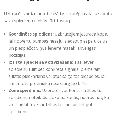
Uzbrucēji var izmantot dažādas stratēģijas, lai uzlabotu
savu spiediena efektivitāti, tostarp:
Koordinēts spiediens:
Uzbrucējiem jāstrādā kopā,
lai notvertu bumbas nesēju, slēdzot piespēļu ceļus
un piespiežot viņus ieņemt mazāk labvēlīgas
pozīcijas.
Izsistā spiediena aktivizēšana:
Tas ietver
spiedienu tūlīt pēc konkrēta signāla, piemēram,
sliktas pieskāriena vai atpakaļgaitas piespēles, lai
izmantotu pretinieka neaizsargāto brīdi.
Zona spiediens:
Uzbrucēji var koncentrēties uz
spiedienu noteiktās laukuma zonās, nodrošinot, ka
viņi saglabā aizsardzības formu, pielietojot
spiedienu.