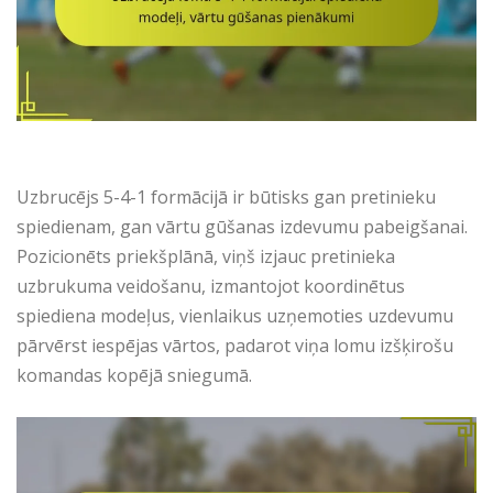
Uzbrucējs 5-4-1 formācijā ir būtisks gan pretinieku
spiedienam, gan vārtu gūšanas izdevumu pabeigšanai.
Pozicionēts priekšplānā, viņš izjauc pretinieka
uzbrukuma veidošanu, izmantojot koordinētus
spiediena modeļus, vienlaikus uzņemoties uzdevumu
pārvērst iespējas vārtos, padarot viņa lomu izšķirošu
komandas kopējā sniegumā.