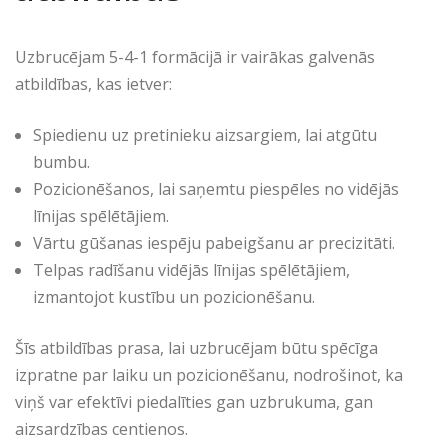
Uzbrucējam 5-4-1 formācijā ir vairākas galvenās
atbildības, kas ietver:
Spiedienu uz pretinieku aizsargiem, lai atgūtu
bumbu.
Pozicionēšanos, lai saņemtu piespēles no vidējās
līnijas spēlētājiem.
Vārtu gūšanas iespēju pabeigšanu ar precizitāti.
Telpas radīšanu vidējās līnijas spēlētājiem,
izmantojot kustību un pozicionēšanu.
Šīs atbildības prasa, lai uzbrucējam būtu spēcīga
izpratne par laiku un pozicionēšanu, nodrošinot, ka
viņš var efektīvi piedalīties gan uzbrukuma, gan
aizsardzības centienos.