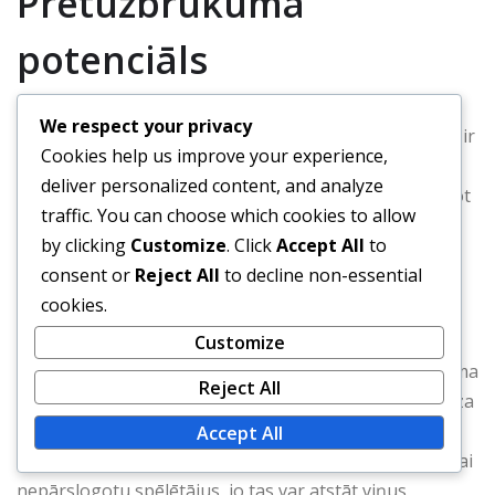
Pretuzbrukuma
potenciāls
We respect your privacy
Kamēr 5-4-1 formācija ir galvenokārt aizsardzības, tai ir
Cookies help us improve your experience,
nozīmīgs pretuzbrukuma potenciāls. Kad komanda
deliver personalized content, and analyze
atgūst bumbu, vidējās līnijas spēlētāji var ātri pārvietot
traffic. You can choose which cookies to allow
bumbu uz uzbrucēju, izmantojot pretinieku atstātās
by clicking
Customize
. Click
Accept All
to
telpas. Tas var novest pie ātriem un efektīviem
consent or
Reject All
to decline non-essential
uzbrukumiem.
cookies.
Lai maksimāli palielinātu pretuzbrukuma iespējas,
Customize
komandām jāveicina vidējās līnijas spēlētāju uzbrukuma
Reject All
skrējieni un jāatbalsta vienīgais uzbrucējs. Ātra, precīza
piespēle ir būtiska, lai izmantotu pretinieka
Accept All
nesakārtotību. Tomēr komandām jābūt uzmanīgām, lai
nepārslogotu spēlētājus, jo tas var atstāt viņus