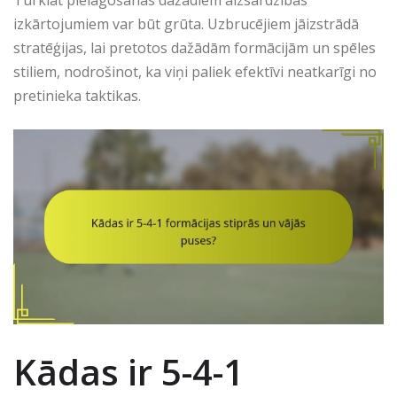
Turklāt pielāgošanās dažādiem aizsardzības
izkārtojumiem var būt grūta. Uzbrucējiem jāizstrādā
stratēģijas, lai pretotos dažādām formācijām un spēles
stiliem, nodrošinot, ka viņi paliek efektīvi neatkarīgi no
pretinieka taktikas.
Kādas ir 5-4-1