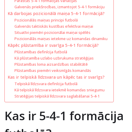
Parastas 5-4-1 formācijas variācijas
Galvenās priekšrocības, izmantojot 5-4-1 formāciju
Kā darbojas pozicionālā maiņa 5-4-1 formācijā?
Pozicionālās maiņas principi futbolā
Galvenās taktiskās kustības efektīvai maiņai
Situatīvi piemēri pozicionālai maiņai spēlēs
Pozicionālās maiņas ietekme uz komandas dinamiku
Kāpēc plūstamība ir svarīga 5-4-1 formācijā?
Plūstamības definīcija futbolā
Kā plūstamība uzlabo uzbrukuma stratēģijas
Plūstamības loma aizsardzības stabilitātē
Plūstamības piemēri veiksmīgās komandās
Kas ir telpiskā līdzsvara un kāpēc tas ir svarīgs?
Telpiskā līdzsvara definīcija futbolā
Kā telpiskā līdzsvara ietekmē komandas sniegumu
Stratēģijas telpiskā līdzsvara saglabāšanai 5-4-1
Kas ir 5-4-1 formācija