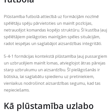
Plūstamība futbolā attiecībā uz formācijām nozīmē
spēlētāju spēju pārvietoties un mainīt pozīcijas,
netraucējot komandas kopējo struktūru. Šī kustība ļauj
spēlētājiem pielāgoties mainīgām spēles situācijām,
radot iespējas un saglabājot aizsardzības integritāti.
5-4-1 formācijas kontekstā plūstamība ļauj pussargiem
un uzbrucējiem mainīt lomas, atvieglojot ātras pārejas
starp uzbrukumu un aizsardzību. Šī pielāgošanās ir
būtiska, lai saglabātu spiedienu uz pretiniekiem,
vienlaikus nodrošinot aizsardzības segumu, kad tas
nepieciešams.
Kā plūstamība uzlabo