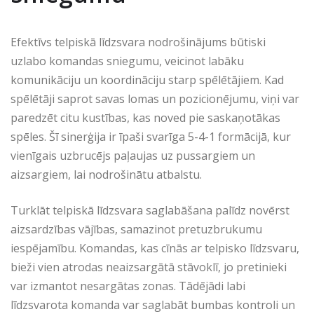
Efektīvs telpiskā līdzsvara nodrošinājums būtiski
uzlabo komandas sniegumu, veicinot labāku
komunikāciju un koordināciju starp spēlētājiem. Kad
spēlētāji saprot savas lomas un pozicionējumu, viņi var
paredzēt citu kustības, kas noved pie saskaņotākas
spēles. Šī sinerģija ir īpaši svarīga 5-4-1 formācijā, kur
vienīgais uzbrucējs paļaujas uz pussargiem un
aizsargiem, lai nodrošinātu atbalstu.
Turklāt telpiskā līdzsvara saglabāšana palīdz novērst
aizsardzības vājības, samazinot pretuzbrukumu
iespējamību. Komandas, kas cīnās ar telpisko līdzsvaru,
bieži vien atrodas neaizsargātā stāvoklī, jo pretinieki
var izmantot nesargātas zonas. Tādējādi labi
līdzsvarota komanda var saglabāt bumbas kontroli un