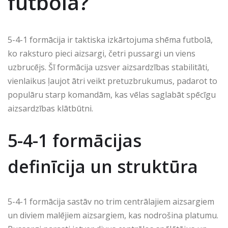
futbolā?
5-4-1 formācija ir taktiska izkārtojuma shēma futbolā,
ko raksturo pieci aizsargi, četri pussargi un viens
uzbrucējs. Šī formācija uzsver aizsardzības stabilitāti,
vienlaikus ļaujot ātri veikt pretuzbrukumus, padarot to
populāru starp komandām, kas vēlas saglabāt spēcīgu
aizsardzības klātbūtni.
5-4-1 formācijas
definīcija un struktūra
5-4-1 formācija sastāv no trim centrālajiem aizsargiem
un diviem malējiem aizsargiem, kas nodrošina platumu.