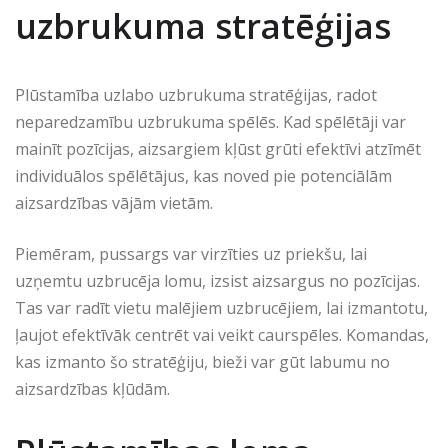
uzbrukuma stratēģijas
Plūstamība uzlabo uzbrukuma stratēģijas, radot
neparedzamību uzbrukuma spēlēs. Kad spēlētāji var
mainīt pozīcijas, aizsargiem kļūst grūti efektīvi atzīmēt
individuālos spēlētājus, kas noved pie potenciālām
aizsardzības vājām vietām.
Piemēram, pussargs var virzīties uz priekšu, lai
uzņemtu uzbrucēja lomu, izsist aizsargus no pozīcijas.
Tas var radīt vietu malējiem uzbrucējiem, lai izmantotu,
ļaujot efektīvāk centrēt vai veikt caurspēles. Komandas,
kas izmanto šo stratēģiju, bieži var gūt labumu no
aizsardzības kļūdām.