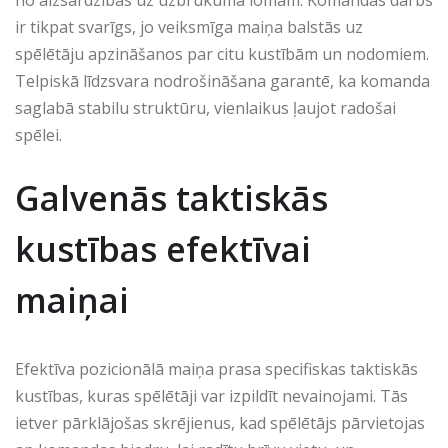
no aizsardzības uz uzbrukuma lomām. Komandas darbs
ir tikpat svarīgs, jo veiksmīga maiņa balstās uz
spēlētāju apzināšanos par citu kustībām un nodomiem.
Telpiskā līdzsvara nodrošināšana garantē, ka komanda
saglabā stabilu struktūru, vienlaikus ļaujot radošai
spēlei.
Galvenās taktiskās
kustības efektīvai
maiņai
Efektīva pozicionālā maiņa prasa specifiskas taktiskās
kustības, kuras spēlētāji var izpildīt nevainojami. Tās
ietver pārklājošas skrējienus, kad spēlētājs pārvietojas