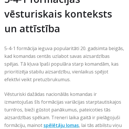
vēsturiskais konteksts
un attīstība
5-4-1 formācija ieguva popularitāti 20. gadsimta beigās,
kad komandas centās uzlabot savas aizsardzības
spējas. Tā kļuva īpaši populāra starp komandām, kas
prioritizēja stabilu aizsardzību, vienlaikus spējot
efektīvi veikt pretuzbrukumus.
Vēsturiski dažādas nacionālās komandas ir
izmantojušas šīs formācijas variācijas starptautiskajos
turnīros, bieži gūstot panākumus, pateicoties tās
aizsardzības spēkam. Treneri laika gaitā ir pielāgojuši
formāciju, mainot
spēlētāju lomas
, lai tās atbilstu viņu