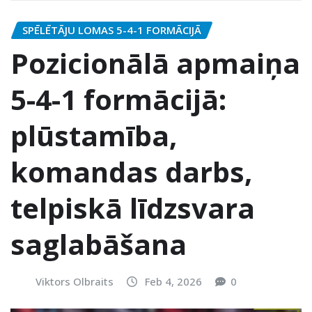
SPĒLĒTĀJU LOMAS 5-4-1 FORMĀCIJĀ
Pozicionālā apmaiņa
5-4-1 formācijā:
plūstamība,
komandas darbs,
telpiskā līdzsvara
saglabāšana
Viktors Olbraits
Feb 4, 2026
0