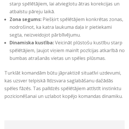
starp spēlētājiem, lai atvieglotu ātras korekcijas un
atbalstu pāreju laikā.
Zona segums:
Piešķirt spēlētājiem konkrētas zonas,
nodrošinot, ka katra laukuma daļa ir pietiekami
segta, neizveidojot pārblīvējumu.
Dinamiska kustība:
Veicināt plūstošu kustību starp
spēlētājiem, ļaujot viņiem mainīt pozīcijas atkarībā no
bumbas atrašanās vietas un spēles plūsmas.
Turklāt komandām būtu jāpraktizē situatīvi uzdevumi,
kas uzsver telpiskā līdzsvara saglabāšanu dažādās
spēles fāzēs. Tas palīdzēs spēlētājiem attīstīt instinktu
pozicionēšanai un uzlabot kopējo komandas dinamiku.