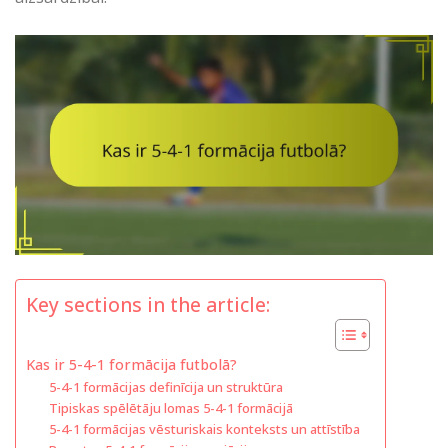
Key sections in the article:
Kas ir 5-4-1 formācija futbolā?
5-4-1 formācijas definīcija un struktūra
Tipiskas spēlētāju lomas 5-4-1 formācijā
5-4-1 formācijas vēsturiskais konteksts un attīstība