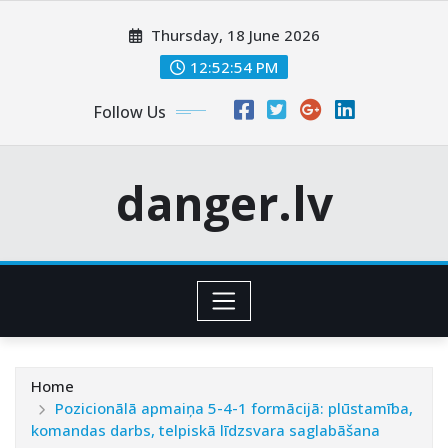
Skip
Thursday, 18 June 2026
to
content
12:52:55 PM
Follow Us
danger.lv
Home
Pozicionālā apmaiņa 5-4-1 formācijā: plūstamība,
komandas darbs, telpiskā līdzsvara saglabāšana