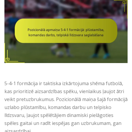
5-4-1 formācija ir taktiska izkārtojuma shēma futbolā,
kas prioritizē aizsardzības spēku, vienlaikus ļaujot ātri
veikt pretuzbrukumus. Pozicionālā maiņa šajā formācijā
uzlabo plūstamību, komandas darbu un telpisko
līdzsvaru, ļaujot spēlētājiem dinamiski pielāgoties
spēles gaitai un radīt iespējas gan uzbrukumam, gan
aizsardzībai.