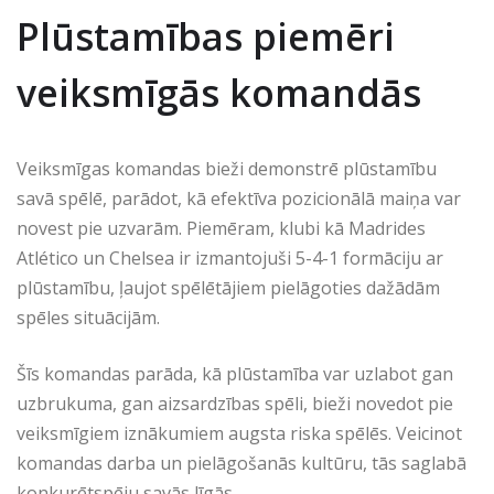
Plūstamības piemēri
veiksmīgās komandās
Veiksmīgas komandas bieži demonstrē plūstamību
savā spēlē, parādot, kā efektīva pozicionālā maiņa var
novest pie uzvarām. Piemēram, klubi kā Madrides
Atlético un Chelsea ir izmantojuši 5-4-1 formāciju ar
plūstamību, ļaujot spēlētājiem pielāgoties dažādām
spēles situācijām.
Šīs komandas parāda, kā plūstamība var uzlabot gan
uzbrukuma, gan aizsardzības spēli, bieži novedot pie
veiksmīgiem iznākumiem augsta riska spēlēs. Veicinot
komandas darba un pielāgošanās kultūru, tās saglabā
konkurētspēju savās līgās.