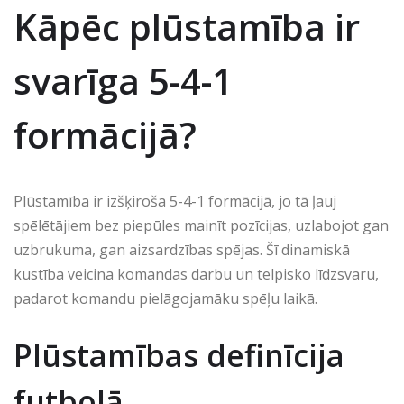
Kāpēc plūstamība ir
svarīga 5-4-1
formācijā?
Plūstamība ir izšķiroša 5-4-1 formācijā, jo tā ļauj
spēlētājiem bez piepūles mainīt pozīcijas, uzlabojot gan
uzbrukuma, gan aizsardzības spējas. Šī dinamiskā
kustība veicina komandas darbu un telpisko līdzsvaru,
padarot komandu pielāgojamāku spēļu laikā.
Plūstamības definīcija
futbolā