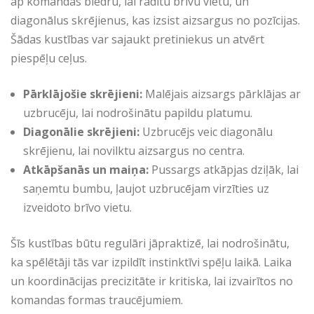
ap komandas biedru, lai radītu brīvu vietu, un
diagonālus skrējienus, kas izsist aizsargus no pozīcijas.
Šādas kustības var sajaukt pretiniekus un atvērt
piespēļu ceļus.
Pārklājošie skrējieni:
Malējais aizsargs pārklājas ar
uzbrucēju, lai nodrošinātu papildu platumu.
Diagonālie skrējieni:
Uzbrucējs veic diagonālu
skrējienu, lai novilktu aizsargus no centra.
Atkāpšanās un maiņa:
Pussargs atkāpjas dziļāk, lai
saņemtu bumbu, ļaujot uzbrucējam virzīties uz
izveidoto brīvo vietu.
Šīs kustības būtu regulāri jāpraktizē, lai nodrošinātu,
ka spēlētāji tās var izpildīt instinktīvi spēļu laikā. Laika
un koordinācijas precizitāte ir kritiska, lai izvairītos no
komandas formas traucējumiem.