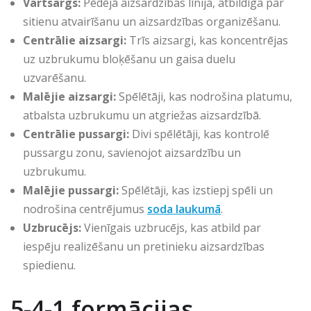
Vārtsargs:
Pēdējā aizsardzības līnija, atbildīga par
sitienu atvairīšanu un aizsardzības organizēšanu.
Centrālie aizsargi:
Trīs aizsargi, kas koncentrējas
uz uzbrukumu bloķēšanu un gaisa duelu
uzvarēšanu.
Malējie aizsargi:
Spēlētāji, kas nodrošina platumu,
atbalsta uzbrukumu un atgriežas aizsardzībā.
Centrālie pussargi:
Divi spēlētāji, kas kontrolē
pussargu zonu, savienojot aizsardzību un
uzbrukumu.
Malējie pussargi:
Spēlētāji, kas izstiepj spēli un
nodrošina centrējumus
soda laukumā
.
Uzbrucējs:
Vienīgais uzbrucējs, kas atbild par
iespēju realizēšanu un pretinieku aizsardzības
spiedienu.
5-4-1 formācijas