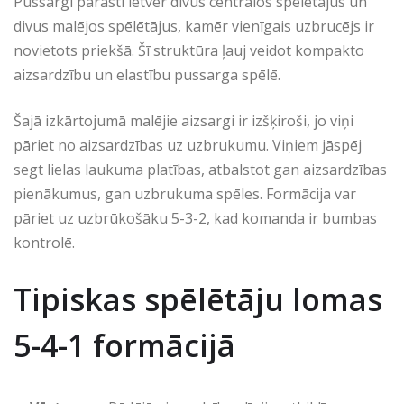
Pussargi parasti ietver divus centrālos spēlētājus un
divus malējos spēlētājus, kamēr vienīgais uzbrucējs ir
novietots priekšā. Šī struktūra ļauj veidot kompakto
aizsardzību un elastību pussarga spēlē.
Šajā izkārtojumā malējie aizsargi ir izšķiroši, jo viņi
pāriet no aizsardzības uz uzbrukumu. Viņiem jāspēj
segt lielas laukuma platības, atbalstot gan aizsardzības
pienākumus, gan uzbrukuma spēles. Formācija var
pāriet uz uzbrūkošāku 5-3-2, kad komanda ir bumbas
kontrolē.
Tipiskas spēlētāju lomas
5-4-1 formācijā