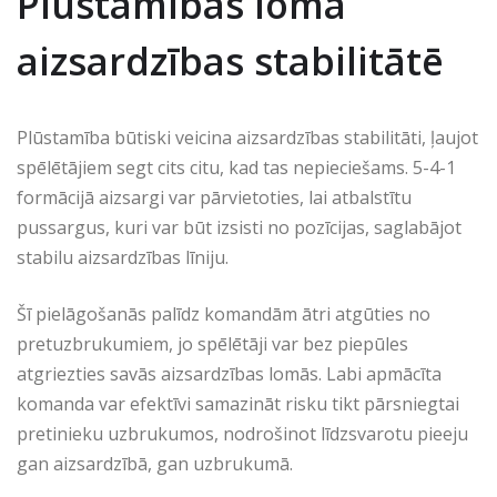
Plūstamības loma
aizsardzības stabilitātē
Plūstamība būtiski veicina aizsardzības stabilitāti, ļaujot
spēlētājiem segt cits citu, kad tas nepieciešams. 5-4-1
formācijā aizsargi var pārvietoties, lai atbalstītu
pussargus, kuri var būt izsisti no pozīcijas, saglabājot
stabilu aizsardzības līniju.
Šī pielāgošanās palīdz komandām ātri atgūties no
pretuzbrukumiem, jo spēlētāji var bez piepūles
atgriezties savās aizsardzības lomās. Labi apmācīta
komanda var efektīvi samazināt risku tikt pārsniegtai
pretinieku uzbrukumos, nodrošinot līdzsvarotu pieeju
gan aizsardzībā, gan uzbrukumā.