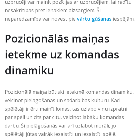
uzbrucēji var mainīt pozīcijas ar uzbrucējiem, lai radītu
nesakritības pret lēnākiem aizsargiem. Šī
neparedzamība var novest pie
vārtu gūšanas
iespējām.
Pozicionālās maiņas
ietekme uz komandas
dinamiku
Pozicionālā maiņa būtiski ietekmē komandas dinamiku,
veicinot pielāgošanās un sadarbības kultūru. Kad
spēlētāji ir ērti mainīt lomas, tas uzlabo viņu izpratni
par spēli un cits par citu, veicinot labāku komandas
darbu. Šī pielāgošanās var arī uzlabot morāli, jo
spēlētāji jūtas vairāk iesaistīti un iesaistīti spēlē.