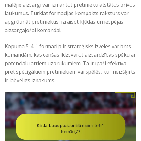
malējie aizsargi var izmantot pretinieku atstātos brīvos
laukumus. Turklāt formācijas kompakts raksturs var
apgrūtināt pretiniekus, izraisot kļūdas un iespējas
aizsargājošai komandai.
Kopumā 5-4-1 formācija ir stratēģisks izvēles variants
komandām, kas cenšas līdzsvarot aizsardzības spēku ar
potenciālu ātriem uzbrukumiem. Tā ir īpaši efektīva
pret spēcīgākiem pretiniekiem vai spēlēs, kur neizšķirts
ir labvēlīgs iznākums.