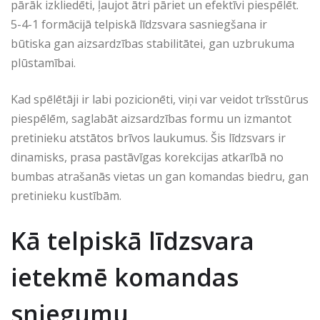
pārāk izkliedēti, ļaujot ātri pāriet un efektīvi piespēlēt.
5-4-1 formācijā telpiskā līdzsvara sasniegšana ir
būtiska gan aizsardzības stabilitātei, gan uzbrukuma
plūstamībai.
Kad spēlētāji ir labi pozicionēti, viņi var veidot trīsstūrus
piespēlēm, saglabāt aizsardzības formu un izmantot
pretinieku atstātos brīvos laukumus. Šis līdzsvars ir
dinamisks, prasa pastāvīgas korekcijas atkarībā no
bumbas atrašanās vietas un gan komandas biedru, gan
pretinieku kustībām.
Kā telpiskā līdzsvara
ietekmē komandas
sniegumu