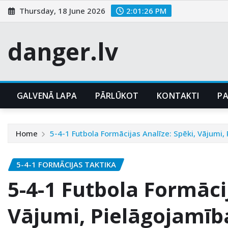
Skip
Thursday, 18 June 2026
2:01:27 PM
to
content
danger.lv
GALVENĀ LAPA
PĀRLŪKOT
KONTAKTI
P
Home
5-4-1 Futbola Formācijas Analīze: Spēki, Vājumi,
5-4-1 FORMĀCIJAS TAKTIKA
5-4-1 Futbola Formācij
Vājumi, Pielāgojamīb