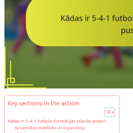
Key sections in the article:
Kādas ir 5-4-1 futbola formācijas stiprās puses?
Aizsardzības stabilitāte un organizācija