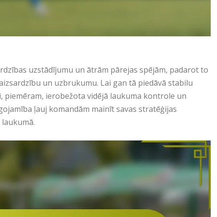
sardzības uzstādījumu un ātrām pārejas spējām, padarot to
aizsardzību un uzbrukumu. Lai gan tā piedāvā stabilu
mi, piemēram, ierobežota vidējā laukuma kontrole un
lāgojamība ļauj komandām mainīt savas stratēģijas
i laukumā.