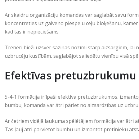
Ar skaidru organizāciju komandas var saglabāt savu formu 
koncentrēties uz galveno piespēļu ceļu bloķēšanu, kamēr ma
kad tas ir nepieciešams.
Treneri bieži uzsver saziņas nozīmi starp aizsargiem, lai n
uzbrucēju kustībām, saglabājot saliedētu vienību visā spēl
Efektīvas pretuzbrukumu 
5-4-1 formācija ir īpaši efektīva pretuzbrukumos, izmant
bumbu, komanda var ātri pāriet no aizsardzības uz uzbru
Ar četriem vidējā laukuma spēlētājiem formācija var ātri a
Tas ļauj ātri pārvietot bumbu un izmantot pretinieku ats