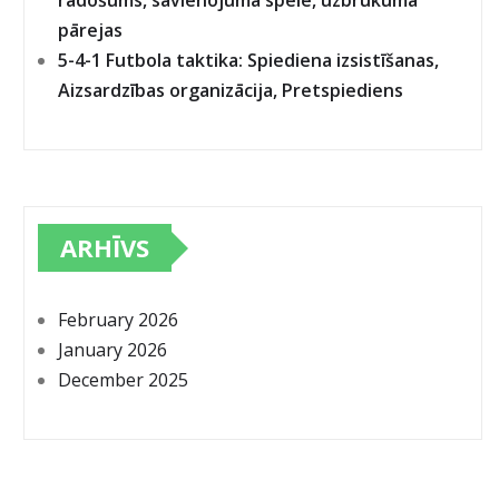
radošums, savienojuma spēle, uzbrukuma
pārejas
5-4-1 Futbola taktika: Spiediena izsistīšanas,
Aizsardzības organizācija, Pretspiediens
ARHĪVS
February 2026
January 2026
December 2025