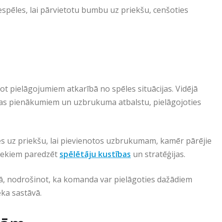
espēles, lai pārvietotu bumbu uz priekšu, cenšoties
ot pielāgojumiem atkarībā no spēles situācijas. Vidējā
ības pienākumiem un uzbrukuma atbalstu, pielāgojoties
ies uz priekšu, lai pievienotos uzbrukumam, kamēr pārējie
iniekiem paredzēt
spēlētāju kustības
un stratēģijas.
ijā, nodrošinot, ka komanda var pielāgoties dažādiem
eka sastāvā.