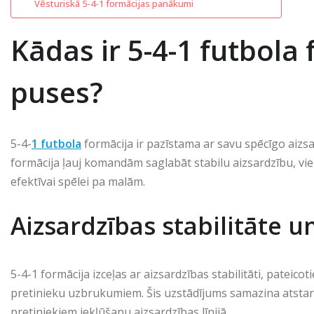
Vēsturiskā 5-4-1 formācijas panākumi
Kādas ir 5-4-1 futbola 
puses?
5-4-
1 futbola
formācija ir pazīstama ar savu spēcīgo aizsa
formācija ļauj komandām saglabāt stabilu aizsardzību, v
efektīvai spēlei pa malām.
Aizsardzības stabilitāte u
5-4-1 formācija izceļas ar aizsardzības stabilitāti, pateic
pretinieku uzbrukumiem. Šis uzstādījums samazina atstarp
pretiniekiem iekļūšanu aizsardzības līnijā.