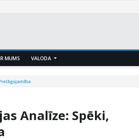
AR MUMS
VALODA
 Pielāgojamība
as Analīze: Spēki,
a