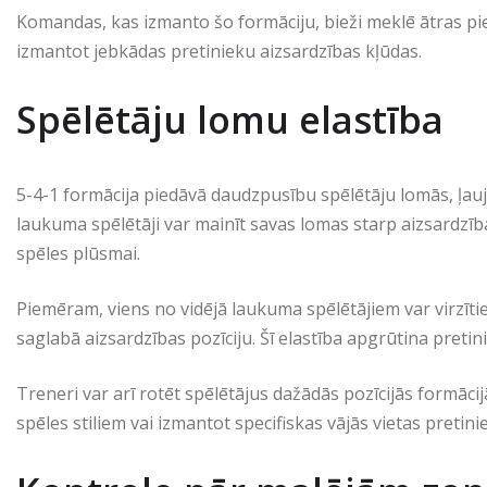
Komandas, kas izmanto šo formāciju, bieži meklē ātras pi
izmantot jebkādas pretinieku aizsardzības kļūdas.
Spēlētāju lomu elastība
5-4-1 formācija piedāvā daudzpusību spēlētāju lomās, ļauj
laukuma spēlētāji var mainīt savas lomas starp aizsardz
spēles plūsmai.
Piemēram, viens no vidējā laukuma spēlētājiem var virzīt
saglabā aizsardzības pozīciju. Šī elastība apgrūtina pret
Treneri var arī rotēt spēlētājus dažādās pozīcijās formāc
spēles stiliem vai izmantot specifiskas vājās vietas pretini