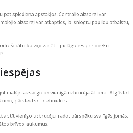
pat spiediena apstākļos. Centrālie aizsargi var
lējie aizsargi var atkāpties, lai sniegtu papildu atbalstu,
odrošinātu, ka viņi var ātri pielāgoties pretinieku
ē.
iespējas
ojot malējo aizsargu un vienīgā uzbrucēja ātrumu. Atgūstot
kumu, pārsteidzot pretiniekus.
tbalstīt vienīgo uzbrucēju, radot pārspēku svarīgās jomās.
tātos brīvos laukumus.