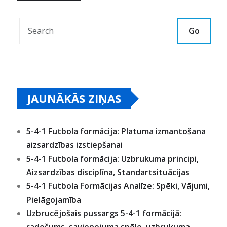
Go
JAUNĀKĀS ZIŅAS
5-4-1 Futbola formācija: Platuma izmantošana
aizsardzības izstiepšanai
5-4-1 Futbola formācija: Uzbrukuma principi,
Aizsardzības disciplīna, Standartsituācijas
5-4-1 Futbola Formācijas Analīze: Spēki, Vājumi,
Pielāgojamība
Uzbrucējošais pussargs 5-4-1 formācijā: