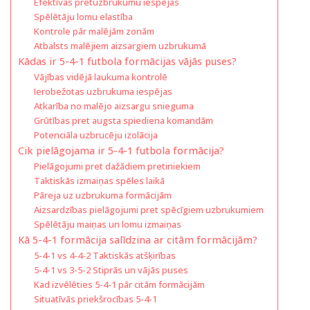
Efektīvas pretuzbrukumu iespējas
Spēlētāju lomu elastība
Kontrole pār malējām zonām
Atbalsts malējiem aizsargiem uzbrukumā
Kādas ir 5-4-1 futbola formācijas vājās puses?
Vājības vidējā laukuma kontrolē
Ierobežotas uzbrukuma iespējas
Atkarība no malējo aizsargu snieguma
Grūtības pret augsta spiediena komandām
Potenciāla uzbrucēju izolācija
Cik pielāgojama ir 5-4-1 futbola formācija?
Pielāgojumi pret dažādiem pretiniekiem
Taktiskās izmaiņas spēles laikā
Pāreja uz uzbrukuma formācijām
Aizsardzības pielāgojumi pret spēcīgiem uzbrukumiem
Spēlētāju maiņas un lomu izmaiņas
Kā 5-4-1 formācija salīdzina ar citām formācijām?
5-4-1 vs 4-4-2 Taktiskās atšķirības
5-4-1 vs 3-5-2 Stiprās un vājās puses
Kad izvēlēties 5-4-1 pār citām formācijām
Situatīvās priekšrocības 5-4-1