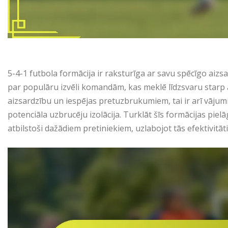
5-4-1 futbola formācija ir raksturīga ar savu spēcīgo aiz
par populāru izvēli komandām, kas meklē līdzsvaru starp 
aizsardzību un iespējas pretuzbrukumiem, tai ir arī vāju
potenciāla uzbrucēju izolācija. Turklāt šīs formācijas pie
atbilstoši dažādiem pretiniekiem, uzlabojot tās efektivitāt