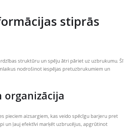
formācijas stiprās
rdzības struktūru un spēju ātri pāriet uz uzbrukumu. Šī
ienlaikus nodrošinot iespējas pretuzbrukumiem un
n organizācija
oties pieciem aizsargiem, kas veido spēcīgu barjeru pret
i un ļauj efektīvi marķēt uzbrucējus, apgrūtinot