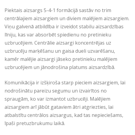
Piektais aizsargs 5-4-1 formācijā sastāv no trim
centrālajiem aizsargiem un diviem malējiem aizsargiem.
Viņu galvenā atbildība ir izveidot stabilu aizsardzības
līniju, kas var absorbēt spiedienu no pretinieku
uzbrucējiem. Centrālie aizsargi koncentrējas uz
uzbrucēju marķēšanu un gaisa dueli uzvarēšanu,
kamēr malējie aizsargi jāseko pretinieku malējiem
uzbrucējiem un jānodrošina platums aizsardzībā.
Komunikācija ir izšķiroša starp pieciem aizsargiem, lai
nodrošinātu pareizu segumu un izvairītos no
spraugām, ko var izmantot uzbrucēji. Malējiem
aizsargiem arī jābūt gataviem ātri atgriezties, lai
atbalstītu centrālos aizsargus, kad tas nepieciešams,
īpaši pretuzbrukumu laikā.