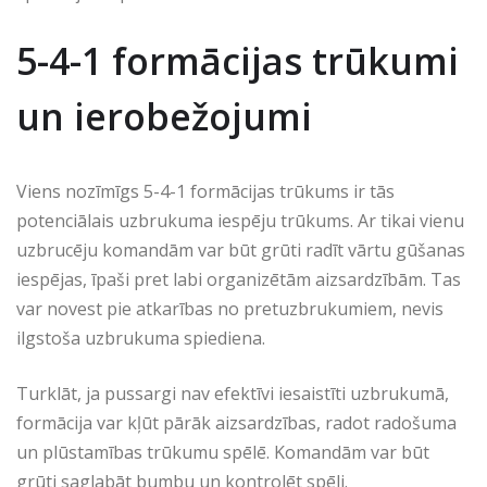
5-4-1 formācijas trūkumi
un ierobežojumi
Viens nozīmīgs 5-4-1 formācijas trūkums ir tās
potenciālais uzbrukuma iespēju trūkums. Ar tikai vienu
uzbrucēju komandām var būt grūti radīt vārtu gūšanas
iespējas, īpaši pret labi organizētām aizsardzībām. Tas
var novest pie atkarības no pretuzbrukumiem, nevis
ilgstoša uzbrukuma spiediena.
Turklāt, ja pussargi nav efektīvi iesaistīti uzbrukumā,
formācija var kļūt pārāk aizsardzības, radot radošuma
un plūstamības trūkumu spēlē. Komandām var būt
grūti saglabāt bumbu un kontrolēt spēli.