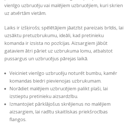
vienīgo uzbrucēju vai malējiem uzbrucējiem, kuri skrien
uz atvērtām vietām.
Laiks ir izšķirošs; spēlētājiem jāatzīst pareizais brīdis, lai
uzsāktu pretuzbrukumu, ideāli, kad pretinieku
komanda ir izsista no pozīcijas. Aizsargiem jābūt
gataviem ātri pāriet uz uzbrukuma lomu, atbalstot
pussargus un uzbrucējus pārejas laikā.
Veiciniet vienīgo uzbrucēju noturēt bumbu, kamēr
komandas biedri pievienojas uzbrukumam.
Norādiet malējiem uzbrucējiem palikt plaši, lai
izstieptu pretinieku aizsardzību.
Izmantojiet pārklājošus skrējienus no malējiem
aizsargiem, lai radītu skaitliskas priekšrocības
flangos.