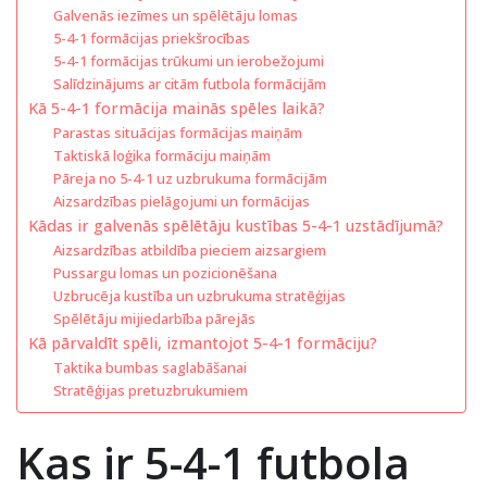
Galvenās iezīmes un spēlētāju lomas
5-4-1 formācijas priekšrocības
5-4-1 formācijas trūkumi un ierobežojumi
Salīdzinājums ar citām futbola formācijām
Kā 5-4-1 formācija mainās spēles laikā?
Parastas situācijas formācijas maiņām
Taktiskā loģika formāciju maiņām
Pāreja no 5-4-1 uz uzbrukuma formācijām
Aizsardzības pielāgojumi un formācijas
Kādas ir galvenās spēlētāju kustības 5-4-1 uzstādījumā?
Aizsardzības atbildība pieciem aizsargiem
Pussargu lomas un pozicionēšana
Uzbrucēja kustība un uzbrukuma stratēģijas
Spēlētāju mijiedarbība pārejās
Kā pārvaldīt spēli, izmantojot 5-4-1 formāciju?
Taktika bumbas saglabāšanai
Stratēģijas pretuzbrukumiem
Kas ir 5-4-1 futbola