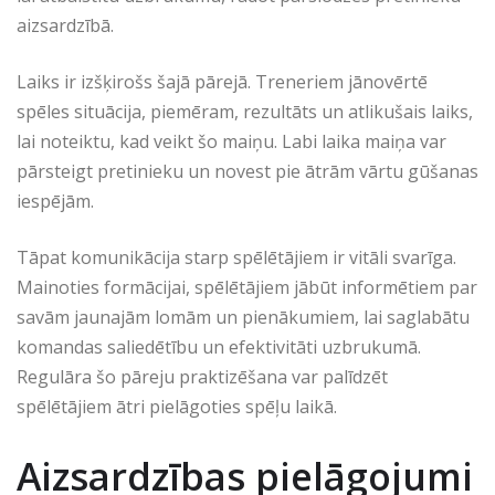
aizsardzībā.
Laiks ir izšķirošs šajā pārejā. Treneriem jānovērtē
spēles situācija, piemēram, rezultāts un atlikušais laiks,
lai noteiktu, kad veikt šo maiņu. Labi laika maiņa var
pārsteigt pretinieku un novest pie ātrām vārtu gūšanas
iespējām.
Tāpat komunikācija starp spēlētājiem ir vitāli svarīga.
Mainoties formācijai, spēlētājiem jābūt informētiem par
savām jaunajām lomām un pienākumiem, lai saglabātu
komandas saliedētību un efektivitāti uzbrukumā.
Regulāra šo pāreju praktizēšana var palīdzēt
spēlētājiem ātri pielāgoties spēļu laikā.
Aizsardzības pielāgojumi