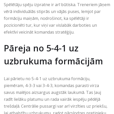
Spēlētāju spēju izpratne ir arī būtiska. Treneriem jāņem
vērā individuālās stiprās un vājās puses, lemjot par
formāciju maiņām, nodrošinot, ka spēlētāji ir
pozicionēti tur, kur viņi var vislabāk darboties un
efektīvi veicināt komandas stratēģiju.
Pāreja no 5-4-1 uz
uzbrukuma formācijām
Lai pārietu no 5-4-1 uz uzbrukuma formāciju,
piemēram, 4-3-3 vai 3-4-3, komandas parasti virza
savus malējos aizsargus augstāk laukumā. Tas ļauj
radīt lielāku platumu un rada vairāk iespēju pēdējā
trešdaļā. Centrālie pussargi var arī virzīties uz priekšu,
lai atbalstītu uzbrukumu, radot pārslodzes pretinieku