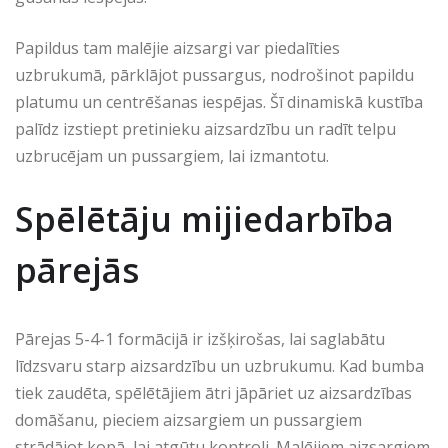
Papildus tam malējie aizsargi var piedalīties
uzbrukumā, pārklājot pussargus, nodrošinot papildu
platumu un centrēšanas iespējas. Šī dinamiskā kustība
palīdz izstiept pretinieku aizsardzību un radīt telpu
uzbrucējam un pussargiem, lai izmantotu.
Spēlētāju mijiedarbība
pārejās
Pārejas 5-4-1 formācijā ir izšķirošas, lai saglabātu
līdzsvaru starp aizsardzību un uzbrukumu. Kad bumba
tiek zaudēta, spēlētājiem ātri jāpāriet uz aizsardzības
domāšanu, pieciem aizsargiem un pussargiem
strādājot kopā, lai atgūtu kontroli. Malējiem aizsargiem