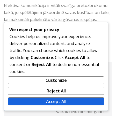
Efektīva komunikācija ir vitāli svarīga pretuzbrukumu
laikā, jo spēlētājiem jākoordinē savas kustības un laiks,
lai maksimāli palielinātu vārtu gūšanas iespējas.
Koncentrējoties uz šīm stratēģijām, komandas var
We respect your privacy
efektīvi pārvērst aizsardzības situācijas par vārtu
Cookies help us improve your experience,
gūšanas iespējām.
deliver personalized content, and analyze
traffic. You can choose which cookies to allow
by clicking
Customize
. Click
Accept All
to
consent or
Reject All
to decline non-essential
cookies.
Viktors Olbraits
Customize
Website:
Reject All
Viktors Olbraits ir futbola
Accept All
stratēģis un treneris ar
vairāk nekā desmit gadu