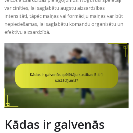
veicot aizsardzības pielāgojumus. Noguruši spēlētāji
var cīnīties, lai saglabātu augstu aizsardzības
intensitāti, tāpēc maiņas vai formāciju maiņas var būt
nepieciešamas, lai saglabātu komandu organizētu un
efektīvu aizsardzībā.
Kādas ir galvenās