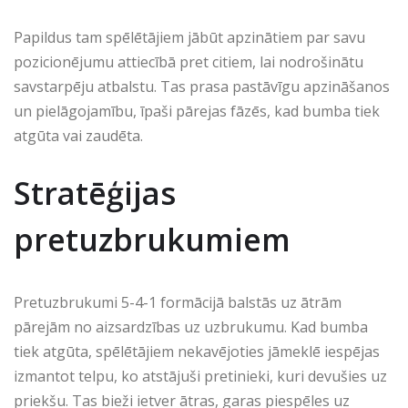
Papildus tam spēlētājiem jābūt apzinātiem par savu
pozicionējumu attiecībā pret citiem, lai nodrošinātu
savstarpēju atbalstu. Tas prasa pastāvīgu apzināšanos
un pielāgojamību, īpaši pārejas fāzēs, kad bumba tiek
atgūta vai zaudēta.
Stratēģijas
pretuzbrukumiem
Pretuzbrukumi 5-4-1 formācijā balstās uz ātrām
pārejām no aizsardzības uz uzbrukumu. Kad bumba
tiek atgūta, spēlētājiem nekavējoties jāmeklē iespējas
izmantot telpu, ko atstājuši pretinieki, kuri devušies uz
priekšu. Tas bieži ietver ātras, garas piespēles uz