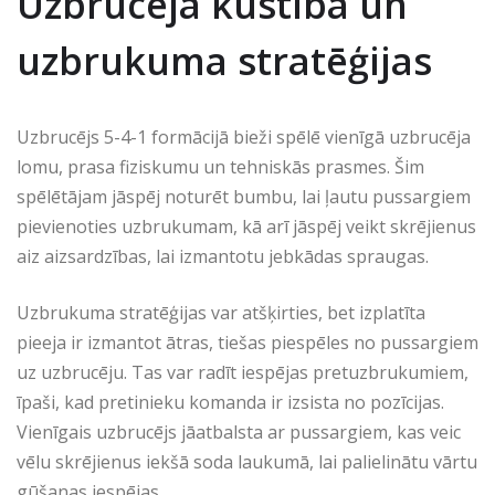
Uzbrucēja kustība un
uzbrukuma stratēģijas
Uzbrucējs 5-4-1 formācijā bieži spēlē vienīgā uzbrucēja
lomu, prasa fiziskumu un tehniskās prasmes. Šim
spēlētājam jāspēj noturēt bumbu, lai ļautu pussargiem
pievienoties uzbrukumam, kā arī jāspēj veikt skrējienus
aiz aizsardzības, lai izmantotu jebkādas spraugas.
Uzbrukuma stratēģijas var atšķirties, bet izplatīta
pieeja ir izmantot ātras, tiešas piespēles no pussargiem
uz uzbrucēju. Tas var radīt iespējas pretuzbrukumiem,
īpaši, kad pretinieku komanda ir izsista no pozīcijas.
Vienīgais uzbrucējs jāatbalsta ar pussargiem, kas veic
vēlu skrējienus iekšā soda laukumā, lai palielinātu vārtu
gūšanas iespējas.