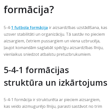
formācija?
5-4-
1 futbola formācija
ir aizsardzības uzstādīšana, kas
uzsver stabilitāti un organizāciju. Tā sastāv no pieciem
aizsargiem, četriem pussargiem un viena uzbrucēja,
ļaujot komandām saglabāt spēcīgu aizsardzības līniju,
vienlaikus sniedzot atbalstu pretuzbrukumiem.
5-4-1 formācijas
struktūra un izkārtojums
5-4-1 formācija ir strukturēta ar pieciem aizsargiem,
kas veido aizmugurējo līniju, parasti sastāvot no trim