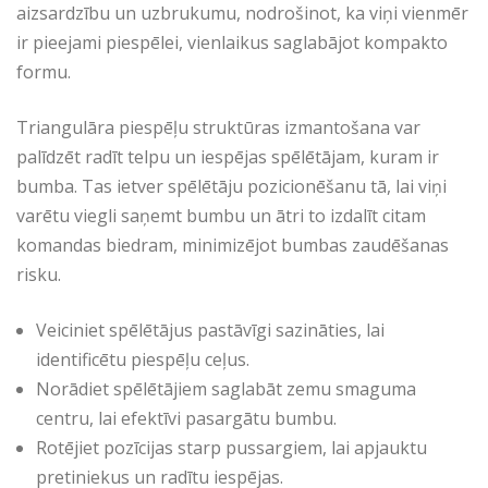
aizsardzību un uzbrukumu, nodrošinot, ka viņi vienmēr
ir pieejami piespēlei, vienlaikus saglabājot kompakto
formu.
Triangulāra piespēļu struktūras izmantošana var
palīdzēt radīt telpu un iespējas spēlētājam, kuram ir
bumba. Tas ietver spēlētāju pozicionēšanu tā, lai viņi
varētu viegli saņemt bumbu un ātri to izdalīt citam
komandas biedram, minimizējot bumbas zaudēšanas
risku.
Veiciniet spēlētājus pastāvīgi sazināties, lai
identificētu piespēļu ceļus.
Norādiet spēlētājiem saglabāt zemu smaguma
centru, lai efektīvi pasargātu bumbu.
Rotējiet pozīcijas starp pussargiem, lai apjauktu
pretiniekus un radītu iespējas.