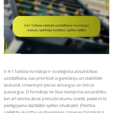
5-4-1 futbola formācija ir stratēģiska aizsardzības
uzstādīšana, kas prioritizē organizāciju un stabilitāti
laukumā. Izmantojot piecus aizsargus un četrus
pussargus, šī formācija ne tikai nostiprina aizsardzību,
bet arī veicina ātras pretuzbrukumu izveidi, padarot to
pielāgojamu dažādām spēles situācijām. Efektīva
spēlētāju kustība un dinamiskas izmaiņas formācijā ir