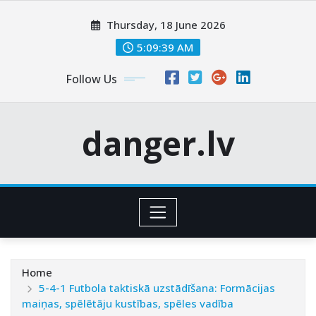
Skip
Thursday, 18 June 2026
to
content
5:09:40 AM
Follow Us
danger.lv
Home
5-4-1 Futbola taktiskā uzstādīšana: Formācijas
maiņas, spēlētāju kustības, spēles vadība