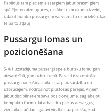
Papildus tam pieciem aizsargiem jābūt prasmīgiem
spēlējot no aizmugures, uzsākot uzbrukuma izveidi,
izdalot bumbu pussargiem vai virzot to uz priekšu, kad
telpa to atļauj.
Pussargu lomas un
pozicionēšana
5-4-1 uzstādījumā pussargi spēlē būtisku lomu gan
aizsardzībā, gan uzbrukumā. Parasti divi centrālie
pussargi nodrošina saikni starp aizsardzību un
uzbrucējiem, nodrošinot plūstošas pārejas. Viņiem
jābūt disciplinētiem savā pozicionējumā, saglabājot
kompakto formu, lai atbalstītu piecus aizsargus,
vienlaikus būdami gatavi virzīties uz priekšu, kad