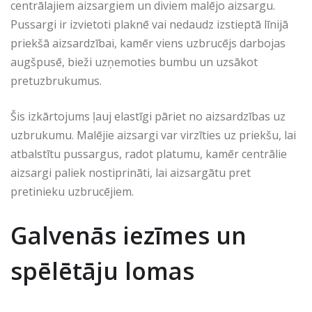
centrālajiem aizsargiem un diviem malējo aizsargu.
Pussargi ir izvietoti plaknē vai nedaudz izstieptā līnijā
priekšā aizsardzībai, kamēr viens uzbrucējs darbojas
augšpusē, bieži uzņemoties bumbu un uzsākot
pretuzbrukumus.
Šis izkārtojums ļauj elastīgi pāriet no aizsardzības uz
uzbrukumu. Malējie aizsargi var virzīties uz priekšu, lai
atbalstītu pussargus, radot platumu, kamēr centrālie
aizsargi paliek nostiprināti, lai aizsargātu pret
pretinieku uzbrucējiem.
Galvenās iezīmes un
spēlētāju lomas