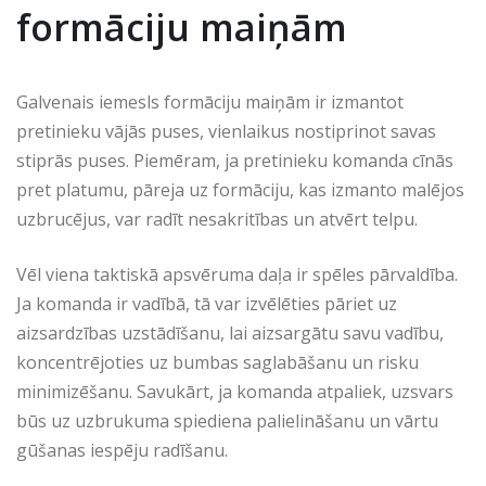
formāciju maiņām
Galvenais iemesls formāciju maiņām ir izmantot
pretinieku vājās puses, vienlaikus nostiprinot savas
stiprās puses. Piemēram, ja pretinieku komanda cīnās
pret platumu, pāreja uz formāciju, kas izmanto malējos
uzbrucējus, var radīt nesakritības un atvērt telpu.
Vēl viena taktiskā apsvēruma daļa ir spēles pārvaldība.
Ja komanda ir vadībā, tā var izvēlēties pāriet uz
aizsardzības uzstādīšanu, lai aizsargātu savu vadību,
koncentrējoties uz bumbas saglabāšanu un risku
minimizēšanu. Savukārt, ja komanda atpaliek, uzsvars
būs uz uzbrukuma spiediena palielināšanu un vārtu
gūšanas iespēju radīšanu.