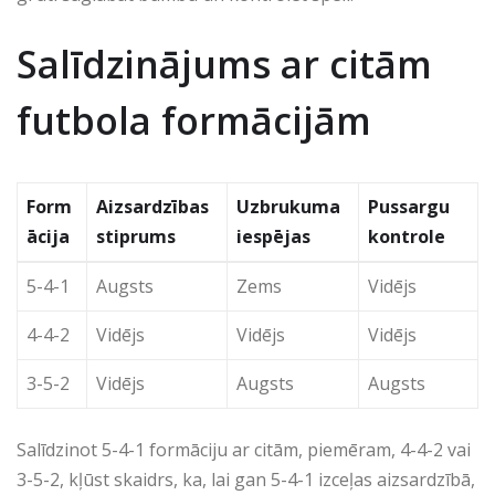
Salīdzinājums ar citām
futbola formācijām
Form
Aizsardzības
Uzbrukuma
Pussargu
ācija
stiprums
iespējas
kontrole
5-4-1
Augsts
Zems
Vidējs
4-4-2
Vidējs
Vidējs
Vidējs
3-5-2
Vidējs
Augsts
Augsts
Salīdzinot 5-4-1 formāciju ar citām, piemēram, 4-4-2 vai
3-5-2, kļūst skaidrs, ka, lai gan 5-4-1 izceļas aizsardzībā,