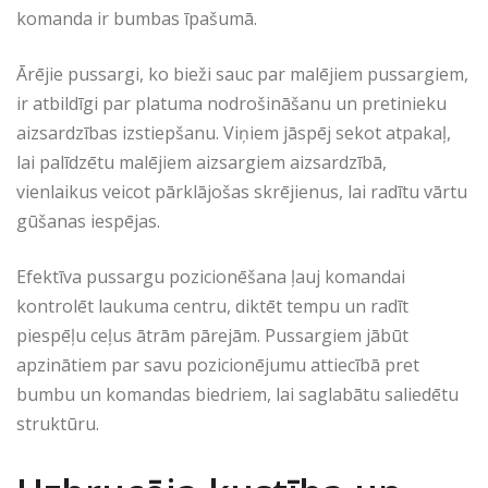
komanda ir bumbas īpašumā.
Ārējie pussargi, ko bieži sauc par malējiem pussargiem,
ir atbildīgi par platuma nodrošināšanu un pretinieku
aizsardzības izstiepšanu. Viņiem jāspēj sekot atpakaļ,
lai palīdzētu malējiem aizsargiem aizsardzībā,
vienlaikus veicot pārklājošas skrējienus, lai radītu vārtu
gūšanas iespējas.
Efektīva pussargu pozicionēšana ļauj komandai
kontrolēt laukuma centru, diktēt tempu un radīt
piespēļu ceļus ātrām pārejām. Pussargiem jābūt
apzinātiem par savu pozicionējumu attiecībā pret
bumbu un komandas biedriem, lai saglabātu saliedētu
struktūru.