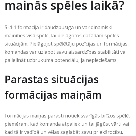
mainās spēles laikā?
5-4-1 formācija ir daudzpusīga un var dinamiski
mainīties visā spēlē, lai pielāgotos dažādām spēles
situācijām. Pielāgojot spēlētāju pozīcijas un formācijas,
komandas var uzlabot savu aizsardzības stabilitāti vai
palielināt uzbrukuma potenciālu, ja nepieciešams.
Parastas situācijas
formācijas maiņām
Formācijas maiņas parasti notiek svarīgās brīžos spēlē,
piemēram, kad komanda atpaliek un tai jāgūst vārti vai
kad tā ir vadībā un vēlas saglabāt savu priekšrocību.