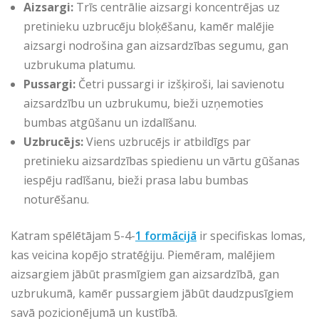
Aizsargi:
Trīs centrālie aizsargi koncentrējas uz
pretinieku uzbrucēju bloķēšanu, kamēr malējie
aizsargi nodrošina gan aizsardzības segumu, gan
uzbrukuma platumu.
Pussargi:
Četri pussargi ir izšķiroši, lai savienotu
aizsardzību un uzbrukumu, bieži uzņemoties
bumbas atgūšanu un izdalīšanu.
Uzbrucējs:
Viens uzbrucējs ir atbildīgs par
pretinieku aizsardzības spiedienu un vārtu gūšanas
iespēju radīšanu, bieži prasa labu bumbas
noturēšanu.
Katram spēlētājam 5-4-
1 formācijā
ir specifiskas lomas,
kas veicina kopējo stratēģiju. Piemēram, malējiem
aizsargiem jābūt prasmīgiem gan aizsardzībā, gan
uzbrukumā, kamēr pussargiem jābūt daudzpusīgiem
savā pozicionējumā un kustībā.