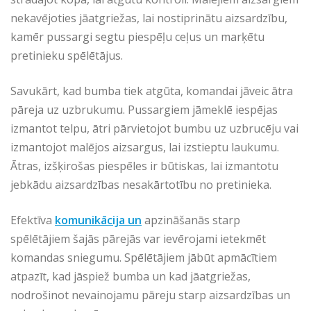
nekavējoties jāatgriežas, lai nostiprinātu aizsardzību,
kamēr pussargi segtu piespēļu ceļus un marķētu
pretinieku spēlētājus.
Savukārt, kad bumba tiek atgūta, komandai jāveic ātra
pāreja uz uzbrukumu. Pussargiem jāmeklē iespējas
izmantot telpu, ātri pārvietojot bumbu uz uzbrucēju vai
izmantojot malējos aizsargus, lai izstieptu laukumu.
Ātras, izšķirošas piespēles ir būtiskas, lai izmantotu
jebkādu aizsardzības nesakārtotību no pretinieka.
Efektīva
komunikācija un
apzināšanās starp
spēlētājiem šajās pārejās var ievērojami ietekmēt
komandas sniegumu. Spēlētājiem jābūt apmācītiem
atpazīt, kad jāspiež bumba un kad jāatgriežas,
nodrošinot nevainojamu pāreju starp aizsardzības un