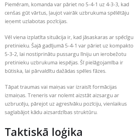
Piemēram, komanda var pāriet no 5-4-1 uz 4-3-3, kad
cenšas gūt vārtus, ļaujot vairāk uzbrukuma spēlētāju
ieņemt uzlabotas pozīcijas.
Vēl viena izplatīta situācija ir, kad jāsaskaras ar spēcīgu
pretinieku. Šajā gadījumā 5-4-1 var pāriet uz kompakto
5-3-2, lai nostiprinātu pussargu līniju un ierobežotu
pretinieku uzbrukuma iespējas. Šī pielāgojamība ir
būtiska, lai pārvaldītu dažādas spēles fāzes.
Tāpat traumas vai maiņas var izraisīt formācijas
izmaiņas. Treneris var nolemt aizstāt aizsargu ar
uzbrucēju, pārejot uz agresīvāku pozīciju, vienlaikus
saglabājot kādu aizsardzības struktūru.
Taktiskā loģika