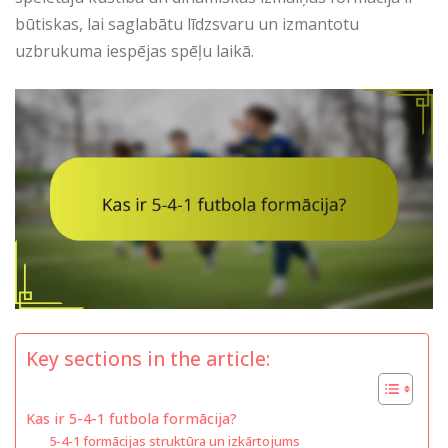
būtiskas, lai saglabātu līdzsvaru un izmantotu
uzbrukuma iespējas spēļu laikā.
Key sections in the article:
Kas ir 5-4-1 futbola formācija?
5-4-1 formācijas struktūra un izkārtojums