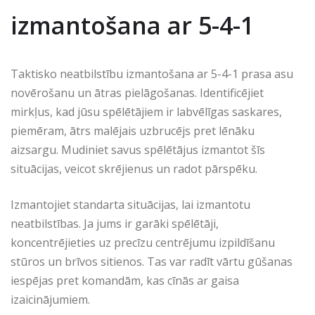
izmantošana ar 5-4-1
Taktisko neatbilstību izmantošana ar 5-4-1 prasa asu
novērošanu un ātras pielāgošanas. Identificējiet
mirkļus, kad jūsu spēlētājiem ir labvēlīgas saskares,
piemēram, ātrs malējais uzbrucējs pret lēnāku
aizsargu. Mudiniet savus spēlētājus izmantot šīs
situācijas, veicot skrējienus un radot pārspēku.
Izmantojiet standarta situācijas, lai izmantotu
neatbilstības. Ja jums ir garāki spēlētāji,
koncentrējieties uz precīzu centrējumu izpildīšanu
stūros un brīvos sitienos. Tas var radīt vārtu gūšanas
iespējas pret komandām, kas cīnās ar gaisa
izaicinājumiem.