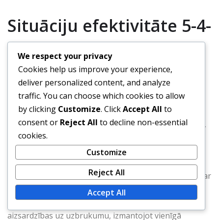
Situāciju efektivitāte 5-4-
1
We respect your privacy
Cookies help us improve your experience,
deliver personalized content, and analyze
5-4-1 formācija ir īpaši efektīva, saskaroties ar
traffic. You can choose which cookies to allow
spēcīgām uzbrūkošām komandām, jo tā nodrošina
by clicking
Customize
. Click
Accept All
to
stabilu aizsardzības struktūru, kas var absorbēt
consent or
Reject All
to decline non-essential
spiedienu. Šī uzstādījuma ideāli piemērota komandām,
cookies.
kas vēlas nodrošināt neizšķirtu vai aizsargāt šauru
vadību.
Customize
Reject All
Situācijās, kad rodas pretuzbrukuma iespējas, 5-4-1 var
izmantot pretinieku vājības, īpaši, kad viņi virza
Accept All
spēlētājus uz priekšu. Komandas var ātri pāriet no
aizsardzības uz uzbrukumu, izmantojot vienīgā