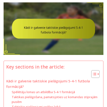
Key sections in the article:
Kādi ir galvenie taktiskie pielāgojumi 5-4-1 futbola
formācijā?
Spēlētāju lomas un atbildība 5-4-1 formācijā
Taktikas pielāgošana, pamatojoties uz komandas stiprajām
pusēm
Taktiskie pielāgojumi spēles laikā