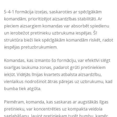
5-4-1 formācija izceļas, saskaroties ar spēcīgākām
komandām, prioritizējot aizsardzības stabilitāti. Ar
pieciem aizsargiem komandas var absorbēt spiedienu
un ierobežot pretinieku uzbrukuma iespējas. Šī
struktūra bieži liek spēcīgākām komandām riskēt, radot
iespējas pretuzbrukumiem.
Komandas, kas izmanto šo formāciju, var efektīvi slēgt
svarīgas laukuma zonas, padarot grūti pretiniekiem
iekļūt. Vidējās līnijas kvartets atbalsta aizsardzību,
vienlaikus nodrošinot ātras pārejas uz uzbrukumu, kad
bumba tiek atgūta.
Piemēram, komanda, kas saskaras ar augstākās līgas
pretinieku, var koncentrēties uz kompakta veidola
saglabāšanu, ļaujot pretiniekam turēt bumbu, kamēr