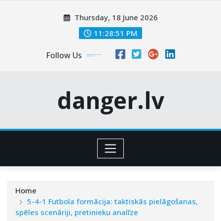
Skip
Thursday, 18 June 2026
to
content
11:28:53 PM
Follow Us
danger.lv
Home
5-4-1 Futbola formācija: taktiskās pielāgošanas,
spēles scenāriji, pretinieku analīze