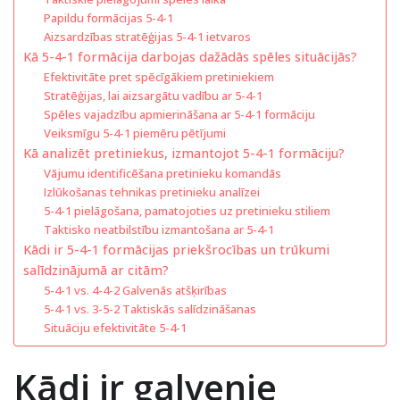
Papildu formācijas 5-4-1
Aizsardzības stratēģijas 5-4-1 ietvaros
Kā 5-4-1 formācija darbojas dažādās spēles situācijās?
Efektivitāte pret spēcīgākiem pretiniekiem
Stratēģijas, lai aizsargātu vadību ar 5-4-1
Spēles vajadzību apmierināšana ar 5-4-1 formāciju
Veiksmīgu 5-4-1 piemēru pētījumi
Kā analizēt pretiniekus, izmantojot 5-4-1 formāciju?
Vājumu identificēšana pretinieku komandās
Izlūkošanas tehnikas pretinieku analīzei
5-4-1 pielāgošana, pamatojoties uz pretinieku stiliem
Taktisko neatbilstību izmantošana ar 5-4-1
Kādi ir 5-4-1 formācijas priekšrocības un trūkumi
salīdzinājumā ar citām?
5-4-1 vs. 4-4-2 Galvenās atšķirības
5-4-1 vs. 3-5-2 Taktiskās salīdzināšanas
Situāciju efektivitāte 5-4-1
Kādi ir galvenie