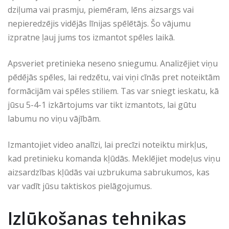
dziļuma vai prasmju, piemēram, lēns aizsargs vai
nepieredzējis vidējās līnijas spēlētājs. Šo vājumu
izpratne ļauj jums tos izmantot spēles laikā.
Apsveriet pretinieka neseno sniegumu. Analizējiet viņu
pēdējās spēles, lai redzētu, vai viņi cīnās pret noteiktām
formācijām vai spēles stiliem. Tas var sniegt ieskatu, kā
jūsu 5-4-1 izkārtojums var tikt izmantots, lai gūtu
labumu no viņu vājībām.
Izmantojiet video analīzi, lai precīzi noteiktu mirkļus,
kad pretinieku komanda kļūdās. Meklējiet modeļus viņu
aizsardzības kļūdās vai uzbrukuma sabrukumos, kas
var vadīt jūsu taktiskos pielāgojumus.
Izlūkošanas tehnikas