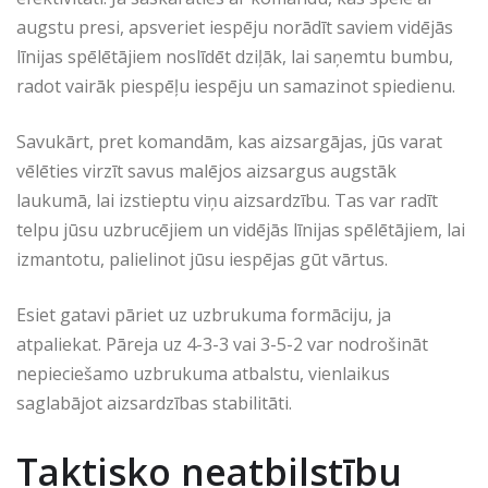
augstu presi, apsveriet iespēju norādīt saviem vidējās
līnijas spēlētājiem noslīdēt dziļāk, lai saņemtu bumbu,
radot vairāk piespēļu iespēju un samazinot spiedienu.
Savukārt, pret komandām, kas aizsargājas, jūs varat
vēlēties virzīt savus malējos aizsargus augstāk
laukumā, lai izstieptu viņu aizsardzību. Tas var radīt
telpu jūsu uzbrucējiem un vidējās līnijas spēlētājiem, lai
izmantotu, palielinot jūsu iespējas gūt vārtus.
Esiet gatavi pāriet uz uzbrukuma formāciju, ja
atpaliekat. Pāreja uz 4-3-3 vai 3-5-2 var nodrošināt
nepieciešamo uzbrukuma atbalstu, vienlaikus
saglabājot aizsardzības stabilitāti.
Taktisko neatbilstību