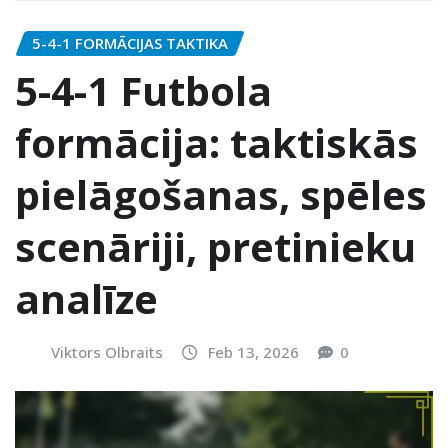
5-4-1 FORMĀCIJAS TAKTIKA
5-4-1 Futbola
formācija: taktiskās
pielāgošanas, spēles
scenāriji, pretinieku
analīze
Viktors Olbraits
Feb 13, 2026
0