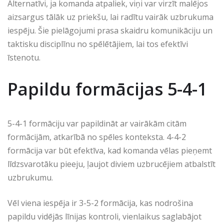
Alternatīvi, ja komanda atpaliek, viņi var virzīt malējos
aizsargus tālāk uz priekšu, lai radītu vairāk uzbrukuma
iespēju. Šie pielāgojumi prasa skaidru komunikāciju un
taktisku disciplīnu no spēlētājiem, lai tos efektīvi
īstenotu.
Papildu formācijas 5-4-1
5-4-1 formāciju var papildināt ar vairākām citām
formācijām, atkarībā no spēles konteksta. 4-4-2
formācija var būt efektīva, kad komanda vēlas pieņemt
līdzsvarotāku pieeju, ļaujot diviem uzbrucējiem atbalstīt
uzbrukumu.
Vēl viena iespēja ir 3-5-2 formācija, kas nodrošina
papildu vidējās līnijas kontroli, vienlaikus saglabājot