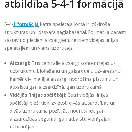
atbildība 5-4-1 formācijā
5-4-
1 formācijā
katra spēlētāja loma ir izšķiroša
struktūras un līdzsvara saglabāšanai. Formācija parasti
sastāv no pieciem aizsargiem, četriem vidējās līnijas
spēlētājiem un viena uzbrucēja.
Aizsargi:
Trīs centrālie aizsargi koncentrējas uz
uzbrukumu bloķēšanu un gaisa duelu uzvarēšanu,
kamēr divi malējie aizsargi nodrošina platumu un
atbalstu gan aizsardzībā, gan uzbrukumā.
Vidējās līnijas spēlētāji:
Četri vidējās līnijas
spēlētāji bieži tiek izvietoti divās aizsardzības un
divās uzbrukuma pozīcijās, nodrošinot gan
aizsardzības segumu, gan atbalstu vienīgajam
uzbrucējam.