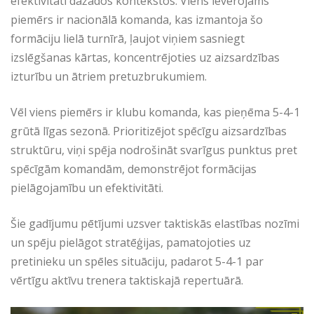
efektivitāti dažādos kontekstos. Viens ievērojams
piemērs ir nacionālā komanda, kas izmantoja šo
formāciju lielā turnīrā, ļaujot viņiem sasniegt
izslēgšanas kārtas, koncentrējoties uz aizsardzības
izturību un ātriem pretuzbrukumiem.
Vēl viens piemērs ir klubu komanda, kas pieņēma 5-4-1
grūtā līgas sezonā. Prioritizējot spēcīgu aizsardzības
struktūru, viņi spēja nodrošināt svarīgus punktus pret
spēcīgām komandām, demonstrējot formācijas
pielāgojamību un efektivitāti.
Šie gadījumu pētījumi uzsver taktiskās elastības nozīmi
un spēju pielāgot stratēģijas, pamatojoties uz
pretinieku un spēles situāciju, padarot 5-4-1 par
vērtīgu aktīvu trenera taktiskajā repertuārā.