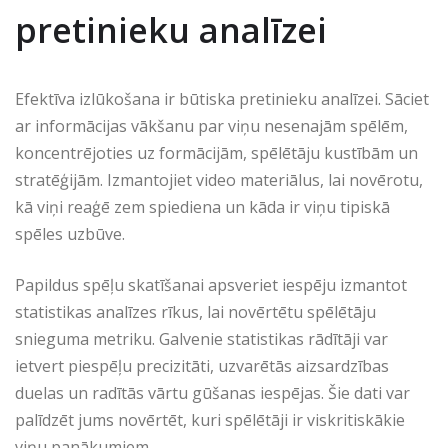
pretinieku analīzei
Efektīva izlūkošana ir būtiska pretinieku analīzei. Sāciet
ar informācijas vākšanu par viņu nesenajām spēlēm,
koncentrējoties uz formācijām, spēlētāju kustībām un
stratēģijām. Izmantojiet video materiālus, lai novērotu,
kā viņi reaģē zem spiediena un kāda ir viņu tipiskā
spēles uzbūve.
Papildus spēļu skatīšanai apsveriet iespēju izmantot
statistikas analīzes rīkus, lai novērtētu spēlētāju
snieguma metriku. Galvenie statistikas rādītāji var
ietvert piespēļu precizitāti, uzvarētās aizsardzības
duelas un radītās vārtu gūšanas iespējas. Šie dati var
palīdzēt jums novērtēt, kuri spēlētāji ir viskritiskākie
viņu panākumiem.