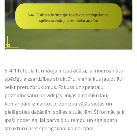
5-4-1 futbola formācija ir izstrādāta, lai nodrošinātu
spēcīgu aizsardzības struktūru, vienlaikus ļaujot ātri
veikt pretuzbrukumus. Fokuss uz spēlētāju
pozicionēšanu un vidējās līnijas dinamiku ļauj
komandām izmantot pretinieku vājās vietas un
pielāgoties dažādām spēles situācijām. Šī formācija ir
īpaši noderīga, lai pārvaldītu tempu un saglabātu
struktūru pret spēcīgākām komandām.