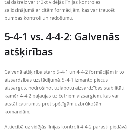
tai dažreiz var trūkt vidējās līnijas kontroles
salīdzinājumā ar citām formācijām, kas var traucēt
bumbas kontroli un radošumu.
5-4-1 vs. 4-4-2: Galvenās
atšķirības
Galvenā atšķirība starp 5-4-1 un 4-4-2 formācijām ir to
aizsardzības uzstādījumā. 5-4-1 izmanto piecus
aizsargus, nodrošinot uzlabotu aizsardzības stabilitāti,
kamēr 4-4-2 paļaujas uz četriem aizsargiem, kas var
atstāt caurumus pret spēcīgām uzbrūkošām
komandām.
Attiecībā uz vidējās līnijas kontroli 4-4-2 parasti piedāvā