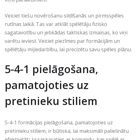
Veiciet tiešu novērošanu sildīšanās un pirmsspēles
rutīnas laikā. Tas var atklāt spēlētāju fizisko
sagatavotību un jebkādas taktiskas izmaiņas, ko viņi
varētu ieviest. Veiciet piezīmes par formācijām un
spēlētāju mijiedarbību, lai precizētu savu spēles plānu.
5-4-1 pielāgošana,
pamatojoties uz
pretinieku stiliem
5-4-1 formācijas pielāgošana, pamatojoties uz
pretinieku stiliem, ir būtiska, lai maksimāli palielinātu
efektivitāti. Ja saskaraties ar komandu, kas spēlē ar