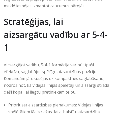
meklē iespējas izmantot caurumus pārejās.
Stratēģijas, lai
aizsargātu vadību ar 5-4-
1
Aizsargājot vadību, 5-4-1 formācija var būt īpaši
efektīva, saglabājot spēcīgu aizsardzības pozīciju.
Komandām jāfokusējas uz kompaktnes saglabāšanu,
nodrošinot, ka vidējās līnijas spēlētāji un aizsargi strādā
cieši kopā, lai liegtu pretiniekam telpu.
Prioritizēt aizsardzības pienākumus: Vidējās līnijas
spēlētājiem jāatgriežas, lai atbalstītu aizsardzību,