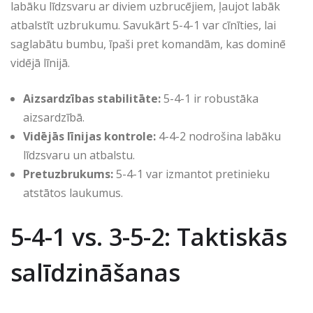
labāku līdzsvaru ar diviem uzbrucējiem, ļaujot labāk
atbalstīt uzbrukumu. Savukārt 5-4-1 var cīnīties, lai
saglabātu bumbu, īpaši pret komandām, kas dominē
vidējā līnijā.
Aizsardzības stabilitāte:
5-4-1 ir robustāka
aizsardzībā.
Vidējās līnijas kontrole:
4-4-2 nodrošina labāku
līdzsvaru un atbalstu.
Pretuzbrukums:
5-4-1 var izmantot pretinieku
atstātos laukumus.
5-4-1 vs. 3-5-2: Taktiskās
salīdzināšanas