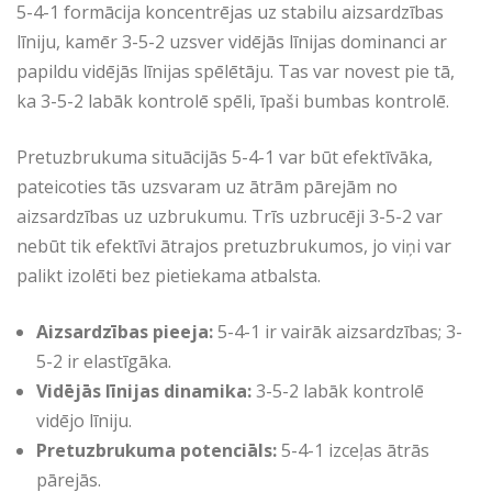
5-4-1 formācija koncentrējas uz stabilu aizsardzības
līniju, kamēr 3-5-2 uzsver vidējās līnijas dominanci ar
papildu vidējās līnijas spēlētāju. Tas var novest pie tā,
ka 3-5-2 labāk kontrolē spēli, īpaši bumbas kontrolē.
Pretuzbrukuma situācijās 5-4-1 var būt efektīvāka,
pateicoties tās uzsvaram uz ātrām pārejām no
aizsardzības uz uzbrukumu. Trīs uzbrucēji 3-5-2 var
nebūt tik efektīvi ātrajos pretuzbrukumos, jo viņi var
palikt izolēti bez pietiekama atbalsta.
Aizsardzības pieeja:
5-4-1 ir vairāk aizsardzības; 3-
5-2 ir elastīgāka.
Vidējās līnijas dinamika:
3-5-2 labāk kontrolē
vidējo līniju.
Pretuzbrukuma potenciāls:
5-4-1 izceļas ātrās
pārejās.