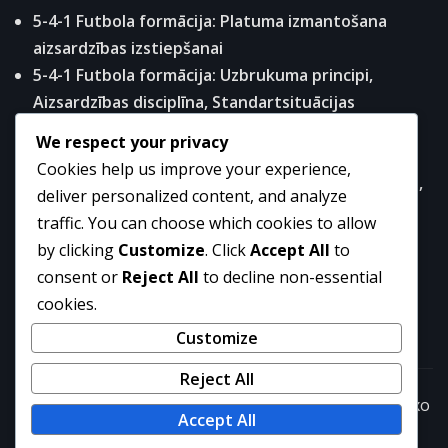
5-4-1 Futbola formācija: Platuma izmantošana
aizsardzības izstiepšanai
5-4-1 Futbola formācija: Uzbrukuma principi,
Aizsardzības disciplīna, Standartsituācijas
5-4-1 Futbola Formācijas Analīze: Spēki, Vājumi,
We respect your privacy
Pielāgojamība
Cookies help us improve your experience,
Uzbrucējošais pussargs 5-4-1 formācijā: radošums,
deliver personalized content, and analyze
savienojuma spēle, uzbrukuma pārejas
traffic. You can choose which cookies to allow
5-4-1 Futbola taktika: Spiediena izsistīšanas,
by clicking
Customize
. Click
Accept All
to
Aizsardzības organizācija, Pretspiediens
consent or
Reject All
to decline non-essential
cookies.
Customize
Reject All
Copyright © 2026 | Powered by
WordPress
|
NewsExo
Accept All
by
ThemeArile