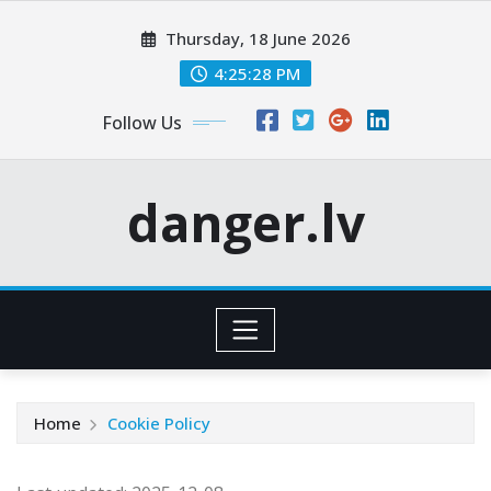
Skip
Thursday, 18 June 2026
to
content
4:25:29 PM
Follow Us
danger.lv
Home
Cookie Policy