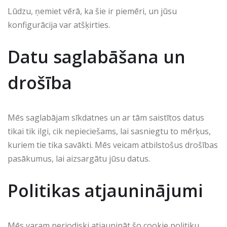
Lūdzu, ņemiet vērā, ka šie ir piemēri, un jūsu
konfigurācija var atšķirties.
Datu saglabāšana un
drošība
Mēs saglabājam sīkdatnes un ar tām saistītos datus
tikai tik ilgi, cik nepieciešams, lai sasniegtu to mērķus,
kuriem tie tika savākti. Mēs veicam atbilstošus drošības
pasākumus, lai aizsargātu jūsu datus.
Politikas atjauninājumi
Mēs varam periodiski atjaunināt šo cookie politiku.