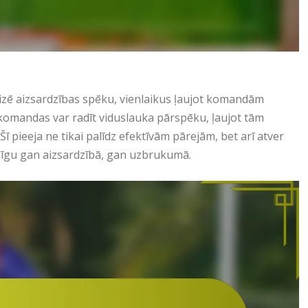
itizē aizsardzības spēku, vienlaikus ļaujot komandām
, komandas var radīt viduslauka pārspēku, ļaujot tām
ī pieeja ne tikai palīdz efektīvām pārejām, bet arī atver
īgu gan aizsardzībā, gan uzbrukumā.