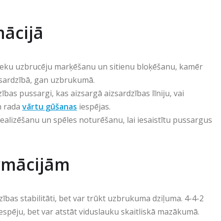
mācijā
inieku uzbrucēju marķēšanu un sitienu bloķēšanu, kamēr
zsardzībā, gan uzbrukumā.
bas pussargi, kas aizsargā aizsardzības līniju, vai
n rada
vārtu gūšanas
iespējas.
 realizēšanu un spēles noturēšanu, lai iesaistītu pussargus
ormācijām
dzības stabilitāti, bet var trūkt uzbrukuma dziļuma. 4-4-2
iespēju, bet var atstāt viduslauku skaitliskā mazākumā.