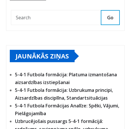
Go
JAUNĀKĀS ZIŅAS
5-4-1 Futbola formācija: Platuma izmantošana
aizsardzības izstiepšanai
5-4-1 Futbola formācija: Uzbrukuma principi,
Aizsardzības disciplīna, Standartsituācijas
5-4-1 Futbola Formācijas Analīze: Spēki, Vājumi,
Pielāgojamība
Uzbrucējošais pussargs 5-4-1 formācijā: