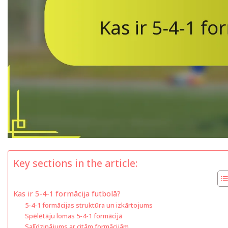
Key sections in the article:
Kas ir 5-4-1 formācija futbolā?
5-4-1 formācijas struktūra un izkārtojums
Spēlētāju lomas 5-4-1 formācijā
Salīdzinājums ar citām formācijām