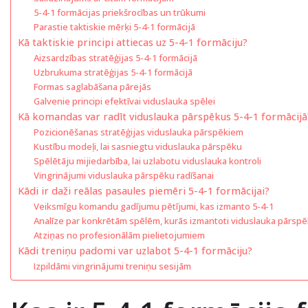
5-4-1 formācijas priekšrocības un trūkumi
Parastie taktiskie mērķi 5-4-1 formācijā
Kā taktiskie principi attiecas uz 5-4-1 formāciju?
Aizsardzības stratēģijas 5-4-1 formācijā
Uzbrukuma stratēģijas 5-4-1 formācijā
Formas saglabāšana pārejās
Galvenie principi efektīvai viduslauka spēlei
Kā komandas var radīt viduslauka pārspēkus 5-4-1 formācijā
Pozicionēšanas stratēģijas viduslauka pārspēkiem
Kustību modeļi, lai sasniegtu viduslauka pārspēku
Spēlētāju mijiedarbība, lai uzlabotu viduslauka kontroli
Vingrinājumi viduslauka pārspēku radīšanai
Kādi ir daži reālas pasaules piemēri 5-4-1 formācijai?
Veiksmīgu komandu gadījumu pētījumi, kas izmanto 5-4-1
Analīze par konkrētām spēlēm, kurās izmantoti viduslauka pārspē
Atziņas no profesionālām pielietojumiem
Kādi treniņu padomi var uzlabot 5-4-1 formāciju?
Izpildāmi vingrinājumi treniņu sesijām