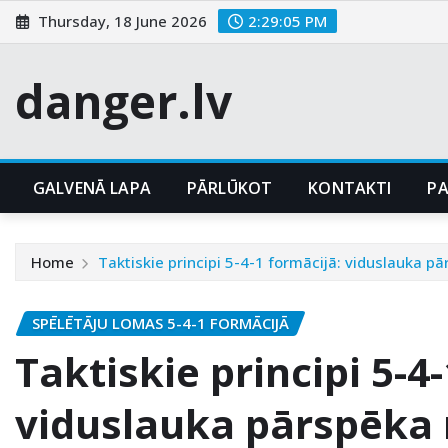
Skip
Thursday, 18 June 2026
2:29:07 PM
to
content
danger.lv
GALVENĀ LAPA
PĀRLŪKOT
KONTAKTI
P
Home
Taktiskie principi 5-4-1 formācijā: viduslauka p
SPĒLĒTĀJU LOMAS 5-4-1 FORMĀCIJĀ
Taktiskie principi 5-4
viduslauka pārspēka 