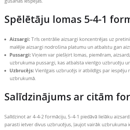
gūšanas iespējas.
Spēlētāju lomas 5-4-1 for
Aizsargi:
Trīs centrālie aizsargi koncentrējas uz pret
malējie aizsargi nodrošina platumu un atbalstu gan ai
Pussargi:
Viņiem var piešķirt lomas, piemēram, aizsardzī
uzbrukuma pussargi, kas atbalsta vienīgo uzbrucēju u
Uzbrucējs:
Vienīgais uzbrucējs ir atbildīgs par iespēju
uzbrukumā.
Salīdzinājums ar citām f
Salīdzinot ar 4-4-2 formāciju, 5-4-1 piedāvā lielāku aizsar
parasti ietver divus uzbrucējus, ļaujot vairāk uzbrukuma 