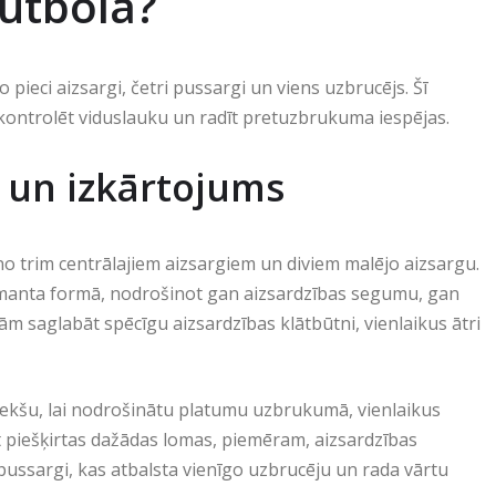
futbolā?
 pieci aizsargi, četri pussargi un viens uzbrucējs. Šī
ot kontrolēt viduslauku un radīt pretuzbrukuma iespējas.
a un izkārtojums
v no trim centrālajiem aizsargiem un diviem malējo aizsargu.
i dimanta formā, nodrošinot gan aizsardzības segumu, gan
m saglabāt spēcīgu aizsardzības klātbūtni, vienlaikus ātri
priekšu, lai nodrošinātu platumu uzbrukumā, vienlaikus
ikt piešķirtas dažādas lomas, piemēram, aizsardzības
 pussargi, kas atbalsta vienīgo uzbrucēju un rada vārtu