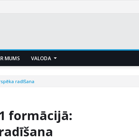
AR MUMS
VALODA
ārspēka radīšana
-1 formācijā:
radīšana