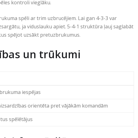
ēles kontroli vieglāku.
zbrukuma spēli ar trim uzbrucējiem. Lai gan 4-3-3 var
argātu, ja viduslauku apiet. 5-4-1 struktūra ļauj saglabāt
aikus spējot uzsākt pretuzbrukumus.
cības un trūkumi
zbrukuma iespējas
aizsardzības orientēta pret vājākām komandām
ētus spēlētājus