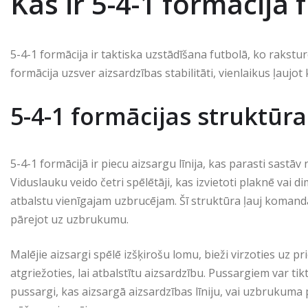
Kas ir 5-4-1 formācija 
5-4-1 formācija ir taktiska uzstādīšana futbolā, ko raksturo
formācija uzsver aizsardzības stabilitāti, vienlaikus ļauj
5-4-1 formācijas struktūr
5-4-1 formācijā ir piecu aizsargu līnija, kas parasti sastā
Viduslauku veido četri spēlētāji, kas izvietoti plaknē va
atbalstu vienīgajam uzbrucējam. Šī struktūra ļauj komandā
pārejot uz uzbrukumu.
Malējie aizsargi spēlē izšķirošu lomu, bieži virzoties uz 
atgriežoties, lai atbalstītu aizsardzību. Pussargiem var t
pussargi, kas aizsargā aizsardzības līniju, vai uzbrukuma