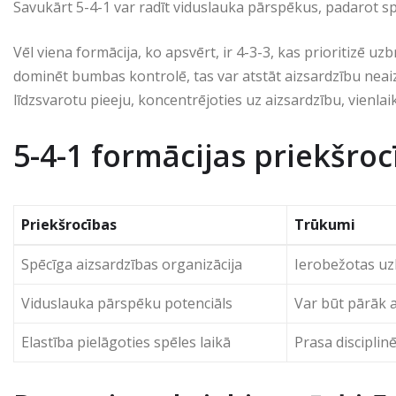
Savukārt 5-4-1 var radīt viduslauka pārspēkus, padarot sp
Vēl viena formācija, ko apsvērt, ir 4-3-3, kas prioritizē u
dominēt bumbas kontrolē, tas var atstāt aizsardzību neaizs
līdzsvarotu pieeju, koncentrējoties uz aizsardzību, vienl
5-4-1 formācijas priekšro
Priekšrocības
Trūkumi
Spēcīga aizsardzības organizācija
Ierobežotas u
Viduslauka pārspēku potenciāls
Var būt pārāk 
Elastība pielāgoties spēles laikā
Prasa disciplin