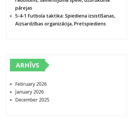
radošums, savienojuma spēle, uzbrukuma
pārejas
5-4-1 Futbola taktika: Spiediena izsistīšanas,
Aizsardzības organizācija, Pretspiediens
ARHĪVS
February 2026
January 2026
December 2025