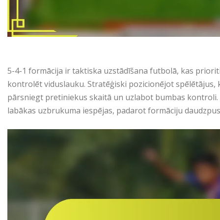
5-4-1 formācija ir taktiska uzstādīšana futbolā, kas prior
kontrolēt viduslauku. Stratēģiski pozicionējot spēlētājus
pārsniegt pretiniekus skaitā un uzlabot bumbas kontroli. Š
labākas uzbrukuma iespējas, padarot formāciju daudzpus