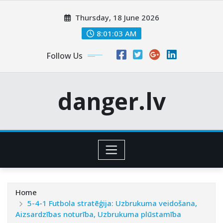
Skip
Thursday, 18 June 2026
to
content
8:01:04 AM
Follow Us
danger.lv
Home
5-4-1 Futbola stratēģija: Uzbrukuma veidošana,
Aizsardzības noturība, Uzbrukuma plūstamība