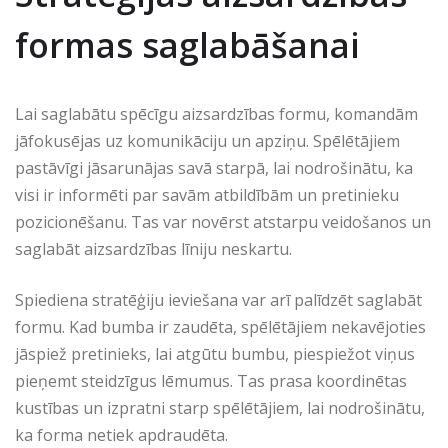
formas saglabāšanai
Lai saglabātu spēcīgu aizsardzības formu, komandām
jāfokusējas uz komunikāciju un apziņu. Spēlētājiem
pastāvīgi jāsarunājas savā starpā, lai nodrošinātu, ka
visi ir informēti par savām atbildībām un pretinieku
pozicionēšanu. Tas var novērst atstarpu veidošanos un
saglabāt aizsardzības līniju neskartu.
Spiediena stratēģiju ieviešana var arī palīdzēt saglabāt
formu. Kad bumba ir zaudēta, spēlētājiem nekavējoties
jāspiež pretinieks, lai atgūtu bumbu, piespiežot viņus
pieņemt steidzīgus lēmumus. Tas prasa koordinētas
kustības un izpratni starp spēlētājiem, lai nodrošinātu,
ka forma netiek apdraudēta.