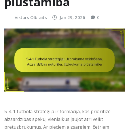
plūstamība
Viktors Olbraits
Jan 29, 2026
0
5-4-1 futbola stratēģija ir formācija, kas prioritizē
aizsardzības spēku, vienlaikus ļaujot ātri veikt
pretuzbrukumus. Ar pieciem aizsargiem, četriem