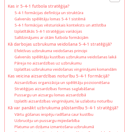
Kas ir 5-4-1 futbola stratēģija?
5-4-1 formācijas definīcija un struktūra
Galvenās spēlētāju lomas 5-4-1 sistēmā
5-4-1 formācijas vēsturiskais konteksts un attīstība
Izplatītākās 5-4-1 stratēģijas variācijas
Salīdzinājums ar citām futbola formācijām
Kā darbojas uzbrukuma veidošana 5-4-1 stratēģijā?
Efektīvas uzbrukuma veidošanas principi
Galvenās spēlētāju kustības uzbrukuma veidošanas laikā
Pāreja no aizsardzības uz uzbrukumu
Izplatītas uzbrukuma veidošanas vingrinājumi komandām
Kas veicina aizsardzības noturību 5-4-1 formācijā?
Aizsardzības organizācija un spēlētāju pozicionēšana
Stratēģijas aizsardzības formas saglabāšanai
Pussargu un aizsargu lomas aizsardzībā
Izplatīti aizsardzības vingrinājumi, lai uzlabotu noturību
Kā var panākt uzbrukuma plūstamību 5-4-1 stratēģijā?
Vārtu gūšanas iespēju radīšana caur kustību
Uzbrucēju un pussargu mijiedarbība
Platuma un dziļuma izmantošana uzbrukumā