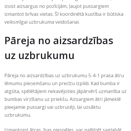
izsist aizsargus no pozīcijām, ļaujot pussargiem
izmantot brīvas vietas. Šī koordinētā kustība ir būtiska
veiksmīgai uzbrukuma veidošanai.
Pāreja no aizsardzības
uz uzbrukumu
Pāreja no aizsardzības uz uzbrukumu 5-4-1 prasa ātru
lēmumu pieņemšanu un precīzu izpildi. Kad bumba ir
atgūta, spēlētājiem nekavējoties jāpārvērš uzmanība uz
bumbas virzīšanu uz priekšu. Aizsargiem ātri jāmeklē
pieejamie pussargi vai uzbrucēji, lai uzsāktu
uzbrukumu.
Izmantojot ātras, īsas piespēles, var palīdzēt saglabāt