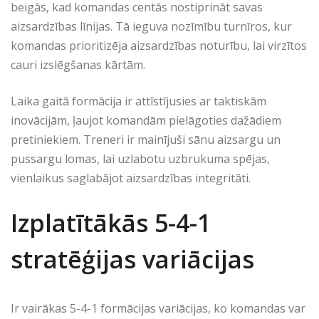
beigās, kad komandas centās nostiprināt savas
aizsardzības līnijas. Tā ieguva nozīmību turnīros, kur
komandas prioritizēja aizsardzības noturību, lai virzītos
cauri izslēgšanas kārtām.
Laika gaitā formācija ir attīstījusies ar taktiskām
inovācijām, ļaujot komandām pielāgoties dažādiem
pretiniekiem. Treneri ir mainījuši sānu aizsargu un
pussargu lomas, lai uzlabotu uzbrukuma spējas,
vienlaikus saglabājot aizsardzības integritāti.
Izplatītākās 5-4-1
stratēģijas variācijas
Ir vairākas 5-4-1 formācijas variācijas, ko komandas var