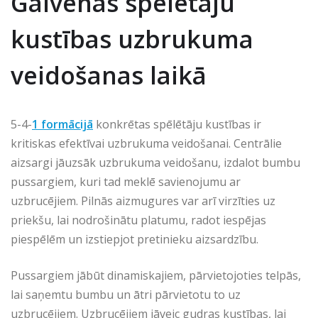
Galvenās spēlētāju
kustības uzbrukuma
veidošanas laikā
5-4-
1 formācijā
konkrētas spēlētāju kustības ir
kritiskas efektīvai uzbrukuma veidošanai. Centrālie
aizsargi jāuzsāk uzbrukuma veidošanu, izdalot bumbu
pussargiem, kuri tad meklē savienojumu ar
uzbrucējiem. Pilnās aizmugures var arī virzīties uz
priekšu, lai nodrošinātu platumu, radot iespējas
piespēlēm un izstiepjot pretinieku aizsardzību.
Pussargiem jābūt dinamiskajiem, pārvietojoties telpās,
lai saņemtu bumbu un ātri pārvietotu to uz
uzbrucējiem. Uzbrucējiem jāveic gudras kustības, lai