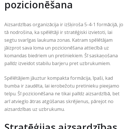
pozicionēšana
Aizsardzības organizācija ir izšķiroša 5-4-1 formācijā, jo
tā nodrošina, ka spēlētāji ir stratēģiski izvietoti, lai
segtu svarīgas laukuma zonas. Katram spēlētājam
jāizprot sava loma un pozicionēšana attiecībā uz
komandas biedriem un pretiniekiem. Šī saskaņošana
palīdz izveidot stabilu barjeru pret uzbrukumiem.
Spēlētājiem jāuztur kompakta formācija, īpaši, kad
bumba ir zaudēta, lai ierobežotu pretinieku pieejamo
telpu. Šī pozicionēšana ne tikai palīdz aizsardzībā, bet
arī atvieglo ātras atgūšanas skrējienus, pārejot no
aizsardzības uz uzbrukumu.
Stratēģijas aizsardzības