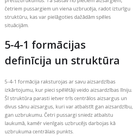
pretuzbrukumus. Tā sastāv no pieciem aizsargiem,
četriem pussargiem un viena uzbrucēja, radot izturīgu
struktūru, kas var pielāgoties dažādām spēles
situācijām.
5-4-1 formācijas
definīcija un struktūra
5-4-1 formācija raksturojas ar savu aizsardzības
izkārtojumu, kur pieci spēlētāji veido aizsardzības līniju.
Šī struktūra parasti ietver trīs centrālos aizsargus un
divus sānu aizsargus, kuri var atbalstīt gan aizsardzību,
gan uzbrukumu. Četri pussargi sniedz atbalstu
laukumā, kamēr vienīgais uzbrucējs darbojas kā
uzbrukuma centrālais punkts.