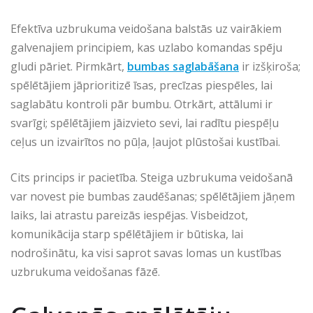
Efektīva uzbrukuma veidošana balstās uz vairākiem
galvenajiem principiem, kas uzlabo komandas spēju
gludi pāriet. Pirmkārt,
bumbas saglabāšana
ir izšķiroša;
spēlētājiem jāprioritizē īsas, precīzas piespēles, lai
saglabātu kontroli pār bumbu. Otrkārt, attālumi ir
svarīgi; spēlētājiem jāizvieto sevi, lai radītu piespēļu
ceļus un izvairītos no pūļa, ļaujot plūstošai kustībai.
Cits princips ir pacietība. Steiga uzbrukuma veidošanā
var novest pie bumbas zaudēšanas; spēlētājiem jāņem
laiks, lai atrastu pareizās iespējas. Visbeidzot,
komunikācija starp spēlētājiem ir būtiska, lai
nodrošinātu, ka visi saprot savas lomas un kustības
uzbrukuma veidošanas fāzē.