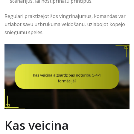
scenārijus, lai nostiprinātu principus.
Regulāri praktizējot šos vingrinājumus, komandas var
uzlabot savu uzbrukuma veidošanu, uzlabojot kopējo
sniegumu spēlēs.
Kas veicina