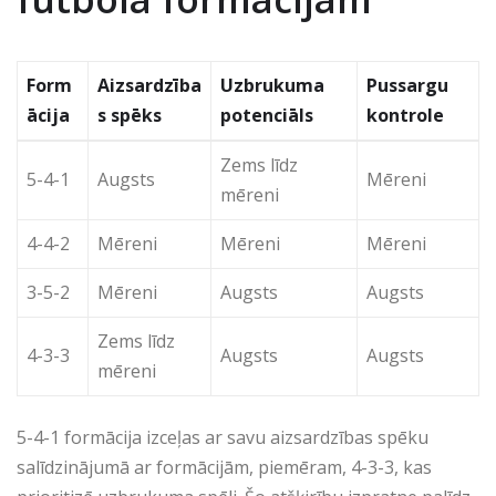
Form
Aizsardzība
Uzbrukuma
Pussargu
ācija
s spēks
potenciāls
kontrole
Zems līdz
5-4-1
Augsts
Mēreni
mēreni
4-4-2
Mēreni
Mēreni
Mēreni
3-5-2
Mēreni
Augsts
Augsts
Zems līdz
4-3-3
Augsts
Augsts
mēreni
5-4-1 formācija izceļas ar savu aizsardzības spēku
salīdzinājumā ar formācijām, piemēram, 4-3-3, kas