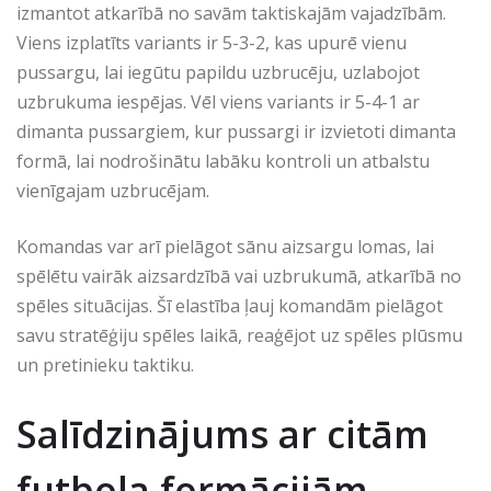
izmantot atkarībā no savām taktiskajām vajadzībām.
Viens izplatīts variants ir 5-3-2, kas upurē vienu
pussargu, lai iegūtu papildu uzbrucēju, uzlabojot
uzbrukuma iespējas. Vēl viens variants ir 5-4-1 ar
dimanta pussargiem, kur pussargi ir izvietoti dimanta
formā, lai nodrošinātu labāku kontroli un atbalstu
vienīgajam uzbrucējam.
Komandas var arī pielāgot sānu aizsargu lomas, lai
spēlētu vairāk aizsardzībā vai uzbrukumā, atkarībā no
spēles situācijas. Šī elastība ļauj komandām pielāgot
savu stratēģiju spēles laikā, reaģējot uz spēles plūsmu
un pretinieku taktiku.
Salīdzinājums ar citām
futbola formācijām