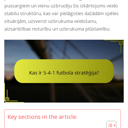
pussargiem un vienu uzbrucēju šis izkārtojums veido
stabilu struktūru, kas var pielāgoties dažādām spēles
situācijām, uzsverot uzbrukuma veidošanu,
aizsardzības noturību un uzbrukuma plūstamību.
Key sections in the article: