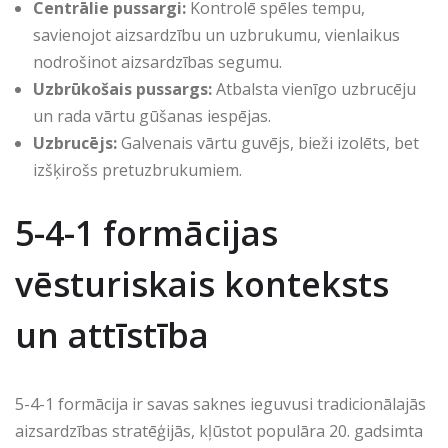
Centrālie pussargi:
Kontrolē spēles tempu,
savienojot aizsardzību un uzbrukumu, vienlaikus
nodrošinot aizsardzības segumu.
Uzbrūkošais pussargs:
Atbalsta vienīgo uzbrucēju
un rada vārtu gūšanas iespējas.
Uzbrucējs:
Galvenais vārtu guvējs, bieži izolēts, bet
izšķirošs pretuzbrukumiem.
5-4-1 formācijas
vēsturiskais konteksts
un attīstība
5-4-1 formācija ir savas saknes ieguvusi tradicionālajās
aizsardzības stratēģijās, kļūstot populāra 20. gadsimta