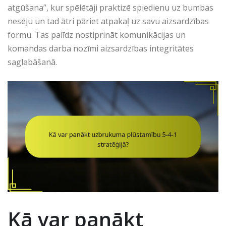
atgūšana”, kur spēlētāji praktizē spiedienu uz bumbas
nesēju un tad ātri pāriet atpakaļ uz savu aizsardzības
formu. Tas palīdz nostiprināt komunikācijas un
komandas darba nozīmi aizsardzības integritātes
saglabāšanā.
Kā var panākt