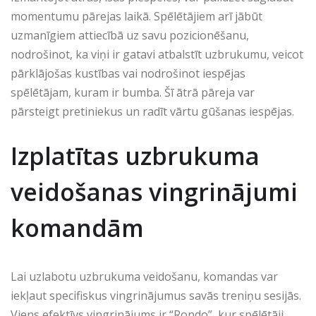
momentumu pārejas laikā. Spēlētājiem arī jābūt
uzmanīgiem attiecībā uz savu pozicionēšanu,
nodrošinot, ka viņi ir gatavi atbalstīt uzbrukumu, veicot
pārklājošas kustības vai nodrošinot iespējas
spēlētājam, kuram ir bumba. Šī ātrā pāreja var
pārsteigt pretiniekus un radīt vārtu gūšanas iespējas.
Izplatītas uzbrukuma
veidošanas vingrinājumi
komandām
Lai uzlabotu uzbrukuma veidošanu, komandas var
iekļaut specifiskus vingrinājumus savās treniņu sesijās.
Viens efektīvs vingrinājums ir “Rondo”, kur spēlētāji