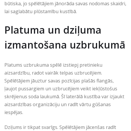
būtiska, jo spēlētājiem jānorāda savas nodomas skaidri,
lai saglabātu plūstamību kustībā.
Platuma un dziļuma
izmantošana uzbrukumā
Platums uzbrukuma spēlē izstiepj pretinieku
aizsardzību, radot vairāk telpas uzbrucējiem.
Spēlētājiem jāuztur savas pozīcijas plašās flangās,
ļaujot pussargiem un uzbrucējiem veikt iekļūstošus
skrējienus soda laukumā. Šī laterālā kustība var izjaukt
aizsardzības organizāciju un radīt vārtu gūšanas
iespējas.
Dziļums ir tikpat svarīgs. Spēlētājiem jācenšas radīt