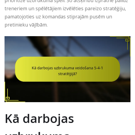
prioritizē uzbrukuma spēli. Šo atšķirību izpratne palīdz
treneriem un spēlētājiem izvēlēties pareizo stratēģiju,
pamatojoties uz komandas stiprajām pusēm un
pretinieku vājībām.
Kā darbojas