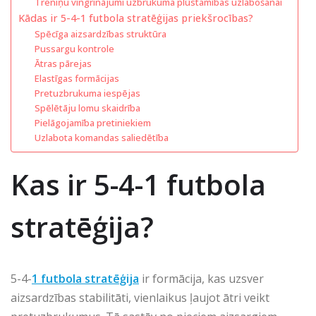
Treniņu vingrinājumi uzbrukuma plūstamības uzlabošanai
Kādas ir 5-4-1 futbola stratēģijas priekšrocības?
Spēcīga aizsardzības struktūra
Pussargu kontrole
Ātras pārejas
Elastīgas formācijas
Pretuzbrukuma iespējas
Spēlētāju lomu skaidrība
Pielāgojamība pretiniekiem
Uzlabota komandas saliedētība
Kas ir 5-4-1 futbola
stratēģija?
5-4-
1 futbola stratēģija
ir formācija, kas uzsver
aizsardzības stabilitāti, vienlaikus ļaujot ātri veikt