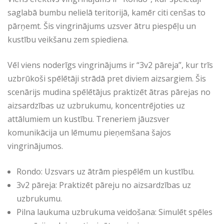
saglabā bumbu nelielā teritorijā, kamēr citi cenšas to
pārņemt. Šis vingrinājums uzsver ātru piespēļu un
kustību veikšanu zem spiediena.
Vēl viens noderīgs vingrinājums ir “3v2 pāreja”, kur trīs
uzbrūkoši spēlētāji strādā pret diviem aizsargiem. Šis
scenārijs mudina spēlētājus praktizēt ātras pārejas no
aizsardzības uz uzbrukumu, koncentrējoties uz
attālumiem un kustību. Treneriem jāuzsver
komunikācija un lēmumu pieņemšana šajos
vingrinājumos.
Rondo: Uzsvars uz ātrām piespēlēm un kustību.
3v2 pāreja: Praktizēt pāreju no aizsardzības uz
uzbrukumu.
Pilna laukuma uzbrukuma veidošana: Simulēt spēles