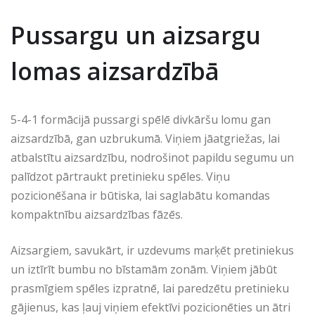
Pussargu un aizsargu
lomas aizsardzībā
5-4-1 formācijā pussargi spēlē divkāršu lomu gan
aizsardzībā, gan uzbrukumā. Viņiem jāatgriežas, lai
atbalstītu aizsardzību, nodrošinot papildu segumu un
palīdzot pārtraukt pretinieku spēles. Viņu
pozicionēšana ir būtiska, lai saglabātu komandas
kompaktnību aizsardzības fāzēs.
Aizsargiem, savukārt, ir uzdevums marķēt pretiniekus
un iztīrīt bumbu no bīstamām zonām. Viņiem jābūt
prasmīgiem spēles izpratnē, lai paredzētu pretinieku
gājienus, kas ļauj viņiem efektīvi pozicionēties un ātri