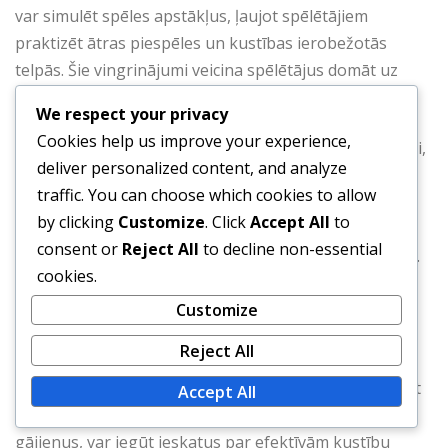
var simulēt spēles apstākļus, ļaujot spēlētājiem
praktizēt ātras piespēles un kustības ierobežotās
telpās. Šie vingrinājumi veicina spēlētājus domāt uz
kājām un pielāgoties mainīgām situācijām.
We respect your privacy
Cookies help us improve your experience,
Vēl viens efektīvs vingrinājums ietver pozicionālo spēli,
deliver personalized content, and analyze
kur spēlētājiem jāuztur sava formācija, strādājot, lai
traffic. You can choose which cookies to allow
izjauktu aizsardzības izkārtojumu. Tas palīdz
by clicking
Customize
. Click
Accept All
to
nostiprināt platuma un dziļuma saglabāšanas nozīmi,
consent or
Reject All
to decline non-essential
vienlaikus veicinot plūstošu kustību starp spēlētājiem.
cookies.
Treneriem jāuzsver nepieciešamība pēc pastāvīgas
komunikācijas šajos vingrinājumos, lai veicinātu
Customize
komandas darbu.
Reject All
Regulāra spēļu video analīze var arī palīdzēt identificēt
Accept All
uzlabojumu jomas. Analizējot veiksmīgus uzbrukuma
gājienus, var iegūt ieskatus par efektīvām kustību