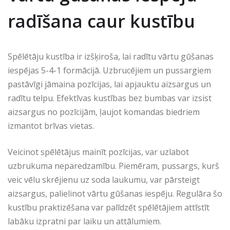
radīšana caur kustību
Spēlētāju kustība ir izšķiroša, lai radītu vārtu gūšanas
iespējas 5-4-1 formācijā. Uzbrucējiem un pussargiem
pastāvīgi jāmaina pozīcijas, lai apjauktu aizsargus un
radītu telpu. Efektīvas kustības bez bumbas var izsist
aizsargus no pozīcijām, ļaujot komandas biedriem
izmantot brīvas vietas.
Veicinot spēlētājus mainīt pozīcijas, var uzlabot
uzbrukuma neparedzamību. Piemēram, pussargs, kurš
veic vēlu skrējienu uz soda laukumu, var pārsteigt
aizsargus, palielinot vārtu gūšanas iespēju. Regulāra šo
kustību praktizēšana var palīdzēt spēlētājiem attīstīt
labāku izpratni par laiku un attālumiem.