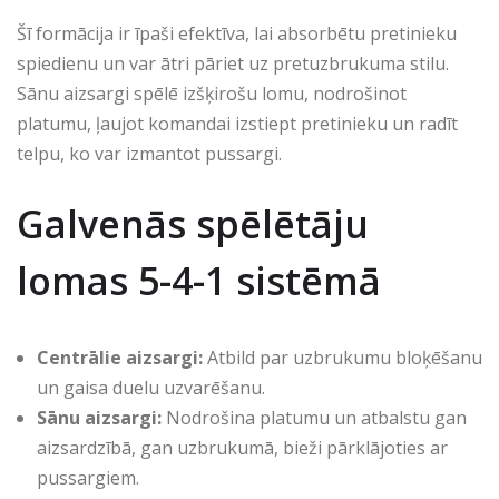
Šī formācija ir īpaši efektīva, lai absorbētu pretinieku
spiedienu un var ātri pāriet uz pretuzbrukuma stilu.
Sānu aizsargi spēlē izšķirošu lomu, nodrošinot
platumu, ļaujot komandai izstiept pretinieku un radīt
telpu, ko var izmantot pussargi.
Galvenās spēlētāju
lomas 5-4-1 sistēmā
Centrālie aizsargi:
Atbild par uzbrukumu bloķēšanu
un gaisa duelu uzvarēšanu.
Sānu aizsargi:
Nodrošina platumu un atbalstu gan
aizsardzībā, gan uzbrukumā, bieži pārklājoties ar
pussargiem.