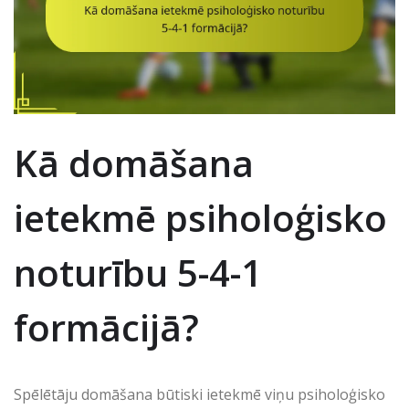
Kā domāšana
ietekmē psiholoģisko
noturību 5-4-1
formācijā?
Spēlētāju domāšana būtiski ietekmē viņu psiholoģisko