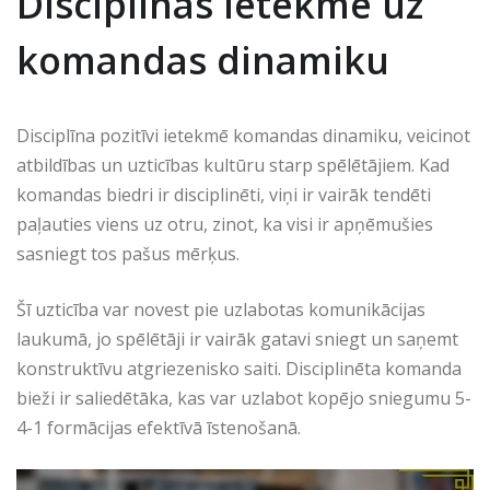
Disciplīnas ietekme uz
komandas dinamiku
Disciplīna pozitīvi ietekmē komandas dinamiku, veicinot
atbildības un uzticības kultūru starp spēlētājiem. Kad
komandas biedri ir disciplinēti, viņi ir vairāk tendēti
paļauties viens uz otru, zinot, ka visi ir apņēmušies
sasniegt tos pašus mērķus.
Šī uzticība var novest pie uzlabotas komunikācijas
laukumā, jo spēlētāji ir vairāk gatavi sniegt un saņemt
konstruktīvu atgriezenisko saiti. Disciplinēta komanda
bieži ir saliedētāka, kas var uzlabot kopējo sniegumu 5-
4-1 formācijas efektīvā īstenošanā.