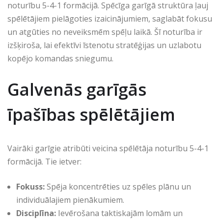
noturību 5-4-1 formācijā. Spēcīga garīgā struktūra ļauj
spēlētājiem pielāgoties izaicinājumiem, saglabāt fokusu
un atgūties no neveiksmēm spēļu laikā. Šī noturība ir
izšķiroša, lai efektīvi īstenotu stratēģijas un uzlabotu
kopējo komandas sniegumu.
Galvenās garīgās
īpašības spēlētājiem
Vairāki garīgie atribūti veicina spēlētāja noturību 5-4-1
formācijā. Tie ietver:
Fokuss:
Spēja koncentrēties uz spēles plānu un
individuālajiem pienākumiem.
Disciplīna:
Ievērošana taktiskajām lomām un