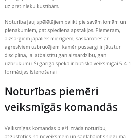
uz pretinieku kustībām.
Noturība ļauj spēlētājiem palikt pie savām lomām un
pienākumiem, pat spiediena apstākļos. Piemēram,
aizsargiem jāpaliek mierīgiem, saskaroties ar
agresīviem uzbrucējiem, kamēr pussargi ir jāuztur
disciplīna, lai atbalstītu gan aizsardzību, gan
uzbrukumu. Šī garīgā spēka ir būtiska veiksmīgai 5-4-1
formācijas īstenošanai.
Noturības piemēri
veiksmīgās komandās
Veiksmīgas komandas bieži izrāda noturību,
atgūstoties no neveiksmēm un saglabājot snieguma