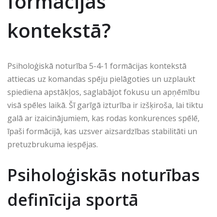
formācijas
kontekstā?
Psiholoģiskā noturība 5-4-1 formācijas kontekstā
attiecas uz komandas spēju pielāgoties un uzplaukt
spiediena apstākļos, saglabājot fokusu un apņēmību
visā spēles laikā. Šī garīgā izturība ir izšķiroša, lai tiktu
galā ar izaicinājumiem, kas rodas konkurences spēlē,
īpaši formācijā, kas uzsver aizsardzības stabilitāti un
pretuzbrukuma iespējas.
Psiholoģiskās noturības
definīcija sportā