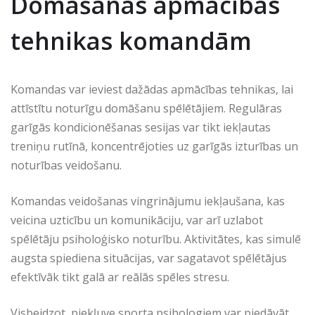
Domāšanas apmācības
tehnikas komandām
Komandas var ieviest dažādas apmācības tehnikas, lai
attīstītu noturīgu domāšanu spēlētājiem. Regulāras
garīgās kondicionēšanas sesijas var tikt iekļautas
treniņu rutīnā, koncentrējoties uz garīgās izturības un
noturības veidošanu.
Komandas veidošanas vingrinājumu iekļaušana, kas
veicina uzticību un komunikāciju, var arī uzlabot
spēlētāju psiholoģisko noturību. Aktivitātes, kas simulē
augsta spiediena situācijas, var sagatavot spēlētājus
efektīvāk tikt galā ar reālās spēles stresu.
Visbeidzot, piekļuve sporta psihologiem var piedāvāt