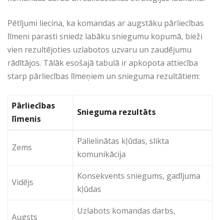
Pētījumi liecina, ka komandas ar augstāku pārliecības
līmeni parasti sniedz labāku sniegumu kopumā, bieži
vien rezultējoties uzlabotos uzvaru un zaudējumu
rādītājos. Tālāk esošajā tabulā ir apkopota attiecība
starp pārliecības līmeņiem un snieguma rezultātiem:
Pārliecības
Snieguma rezultāts
līmenis
Palielinātas kļūdas, slikta
Zems
komunikācija
Konsekvents sniegums, gadījuma
Vidējs
kļūdas
Uzlabots komandas darbs,
Augsts