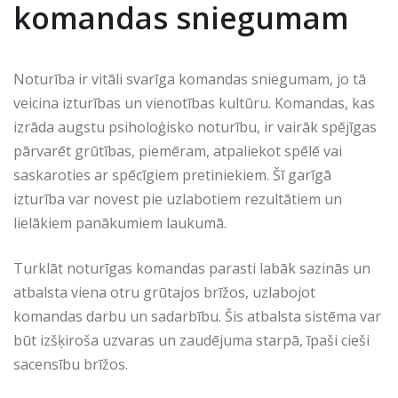
komandas sniegumam
Noturība ir vitāli svarīga komandas sniegumam, jo tā
veicina izturības un vienotības kultūru. Komandas, kas
izrāda augstu psiholoģisko noturību, ir vairāk spējīgas
pārvarēt grūtības, piemēram, atpaliekot spēlē vai
saskaroties ar spēcīgiem pretiniekiem. Šī garīgā
izturība var novest pie uzlabotiem rezultātiem un
lielākiem panākumiem laukumā.
Turklāt noturīgas komandas parasti labāk sazinās un
atbalsta viena otru grūtajos brīžos, uzlabojot
komandas darbu un sadarbību. Šis atbalsta sistēma var
būt izšķiroša uzvaras un zaudējuma starpā, īpaši cieši
sacensību brīžos.