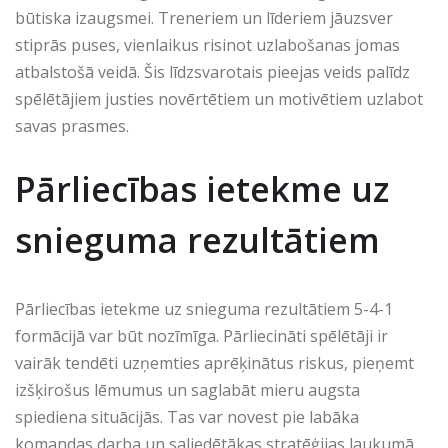
būtiska izaugsmei. Treneriem un līderiem jāuzsver
stiprās puses, vienlaikus risinot uzlabošanas jomas
atbalstošā veidā. Šis līdzsvarotais pieejas veids palīdz
spēlētājiem justies novērtētiem un motivētiem uzlabot
savas prasmes.
Pārliecības ietekme uz
snieguma rezultātiem
Pārliecības ietekme uz snieguma rezultātiem 5-4-1
formācijā var būt nozīmīga. Pārliecināti spēlētāji ir
vairāk tendēti uzņemties aprēķinātus riskus, pieņemt
izšķirošus lēmumus un saglabāt mieru augsta
spiediena situācijās. Tas var novest pie labāka
komandas darba un saliedētākas stratēģijas laukumā.