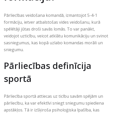
Pārliecības veidošana komandā, izmantojot 5-4-1
formāciju, ietver atbalstošas vides veidošanu, kurā
spēlētāji jūtas droši savās lomās. To var panākt,
veidojot uzticību, veicot atklātu komunikāciju un svinot
sasniegumus, kas kopā uzlabo komandas morāli un
sniegumu.
Pārliecības definīcija
sportā
Pārliecība sportā attiecas uz ticību savām spējām un
pārliecību, ka var efektīvi sniegt sniegumu spiediena
apstākļos. Tā ir izšķiroša psiholoģiska īpašība, kas