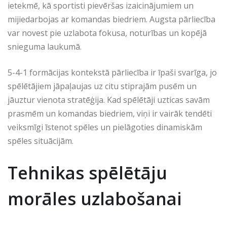
ietekmē, kā sportisti pievēršas izaicinājumiem un
mijiedarbojas ar komandas biedriem. Augsta pārliecība
var novest pie uzlabota fokusa, noturības un kopējā
snieguma laukumā.
5-4-1 formācijas kontekstā pārliecība ir īpaši svarīga, jo
spēlētājiem jāpaļaujas uz citu stiprajām pusēm un
jāuztur vienota stratēģija. Kad spēlētāji uzticas savām
prasmēm un komandas biedriem, viņi ir vairāk tendēti
veiksmīgi īstenot spēles un pielāgoties dinamiskām
spēles situācijām.
Tehnikas spēlētāju
morāles uzlabošanai