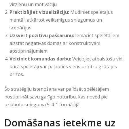
virzienu un motivāciju.
Praktizējiet vizualizāciju:
Mudiniet spēlētājus
mentāli atkārtot veiksmīgus sniegumus un
scenārijus.
Uzsvērt pozitīvu pašsarunu:
Iemāciet spēlētājiem
aizstāt negatīvās domas ar konstruktīvām
apstiprinājumiem.
Veiciniet komandas darbu:
Veidojiet atbalstošu vidi,
kurā spēlētāji var paļauties viens uz otru grūtajos
brīžos.
Šo stratēģiju īstenošana var palīdzēt spēlētājiem
nostiprināt savu garīgo noturību, kas noved pie
uzlabota snieguma 5-4-1 formācijā.
Domāšanas ietekme uz