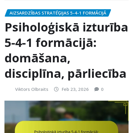
AIZSARDZĪBAS STRATĒĢIJAS 5-4-1 FORMĀCIJĀ
Psiholoģiskā izturība
5-4-1 formācijā:
domāšana,
disciplīna, pārliecība
Viktors Olbraits
Feb 23, 2026
0