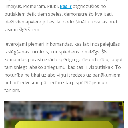
līmeņus. Piemēram, klubi,
kas ir
atgriezušies no
būtiskiem deficītiem spēlēs, demonstrē šo kvalitāti,
bieži vien apvienojoties, lai nodrošinātu uzvaras pret
visiem šķēršļiem.
Ievērojami piemēri ir komandas, kas labi nospēlējušas
izslēgšanas turnīros, kur spiediens ir milzīgs. Šīs
komandas parasti izrāda spēcīgu garīgo izturību, ļaujot
tām sniegt labāko sniegumu, kad tas ir visbūtiskāk. To
noturība ne tikai uzlabo viņu izredzes uz panākumiem,
bet arī iedvesmo pārliecību starp spēlētājiem un
faniem.