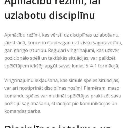
Apmācību režīmi, lai
uzlabotu disciplīnu
Apmācību režīmi, kas vērsti uz disciplīnas uzlabošanu,
jāizstrādā, koncentrējoties gan uz fizisko sagatavotību,
gan garīgo izturību. Regulāri vingrinājumi, kas uzsver
pozicionālo spēli un taktiskās situācijas, var palīdzēt
spēlētājiem iekšēji apgūt savas lomas 5-4-1 formācijā.
Vingrinājumu iekļaušana, kas simulē spēles situācijas,
var arī nostiprināt disciplīnas nozīmi. Piemēram, mazo
komandu spēles var mudināt spēlētājus praktizēt savu
pozīciju saglabāšanu, strādājot pie komunikācijas un
komandas darba.