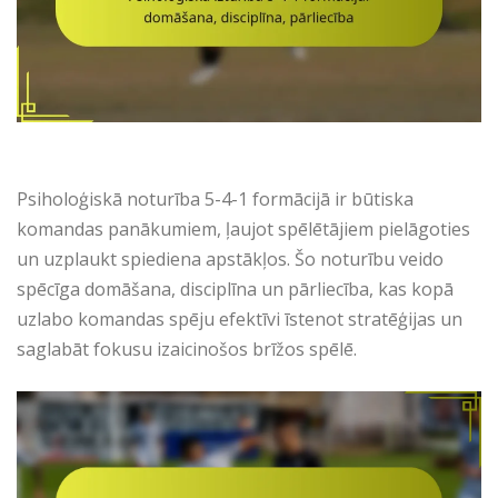
Psiholoģiskā noturība 5-4-1 formācijā ir būtiska
komandas panākumiem, ļaujot spēlētājiem pielāgoties
un uzplaukt spiediena apstākļos. Šo noturību veido
spēcīga domāšana, disciplīna un pārliecība, kas kopā
uzlabo komandas spēju efektīvi īstenot stratēģijas un
saglabāt fokusu izaicinošos brīžos spēlē.