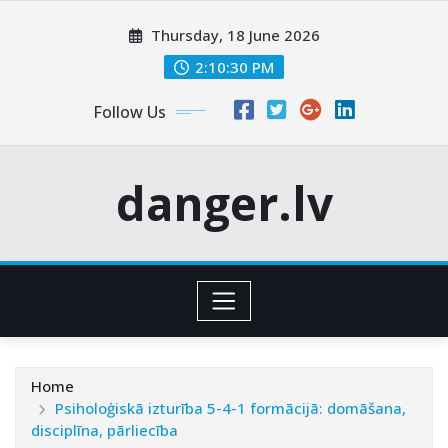
Skip
Thursday, 18 June 2026
to
content
2:10:31 PM
Follow Us
danger.lv
Home
Psiholoģiskā izturība 5-4-1 formācijā: domāšana,
disciplīna, pārliecība