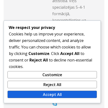
attīstībā. Viņš
specializējas 5-4-1
formācijā,
koncentrējoties uz
aizsardzības stabilitāti un
We respect your privacy
pretuzbrukuma spēli.
Cookies help us improve your experience,
Viktors dalās ar savām
deliver personalized content, and analyze
atziņām, organizējot
traffic. You can choose which cookies to allow
treniņu klīnikas un
by clicking
Customize
. Click
Accept All
to
rakstot tiešsaistes
consent or
Reject All
to decline non-essential
rakstus, palīdzot
cookies.
komandām maksimāli
Customize
izmantot savu potenciālu
Reject All
laukumā.
Accept All