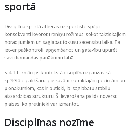
sportā
Disciplīna sportā attiecas uz sportistu spēju
konsekventi ievērot treniņu režīmus, sekot taktiskajiem
norādījumiem un saglabāt fokusu sacensību laikā. Tā
ietver paškontroli, apņemšanos un gatavību upurēt
savu komandas panākumu labā.
5-4-1 formācijas kontekstā disciplīna izpaužas kā
spēlētāju palikšana pie savām noteiktajām pozīcijām un
pienākumiem, kas ir būtiski, lai saglabātu stabilu
aizsardzības struktūru. Šī ievērošana palīdz novērst
plaisas, ko pretinieki var izmantot.
Disciplīnas nozīme