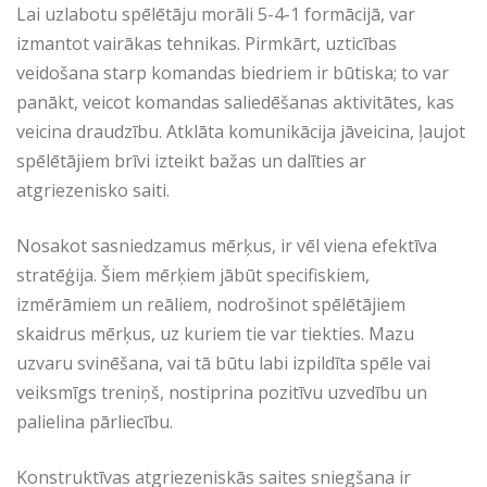
Lai uzlabotu spēlētāju morāli 5-4-1 formācijā, var
izmantot vairākas tehnikas. Pirmkārt, uzticības
veidošana starp komandas biedriem ir būtiska; to var
panākt, veicot komandas saliedēšanas aktivitātes, kas
veicina draudzību. Atklāta komunikācija jāveicina, ļaujot
spēlētājiem brīvi izteikt bažas un dalīties ar
atgriezenisko saiti.
Nosakot sasniedzamus mērķus, ir vēl viena efektīva
stratēģija. Šiem mērķiem jābūt specifiskiem,
izmērāmiem un reāliem, nodrošinot spēlētājiem
skaidrus mērķus, uz kuriem tie var tiekties. Mazu
uzvaru svinēšana, vai tā būtu labi izpildīta spēle vai
veiksmīgs treniņš, nostiprina pozitīvu uzvedību un
palielina pārliecību.
Konstruktīvas atgriezeniskās saites sniegšana ir