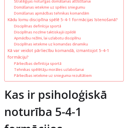
Stratēģijas noturīgas domāšanas attīstīšanai
Domāšanas ietekme uz spēles sniegumu
Domāšanas apmācības tehnikas komandām
Kādu lomu disciplīna spēlē 5-4-1 formācijas īstenošanā?
Disciplīnas definīcija sportā
Disciplīnas nozīme taktiskajā izpildē
Apmācību režīmi, lai uzlabotu disciplīnu
Disciplīnas ietekme uz komandas dinamiku
Kā var veidot pārliecību komandā, izmantojot 5-4-1
formāciju?
Pārliecības definīcija sportā
Tehnikas spēlētāju morāles uzlabošanai
Pārliecības ietekme uz snieguma rezultātiem
Kas ir psiholoģiskā
noturība 5-4-1