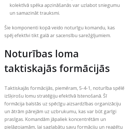
kolektīvā spēka apzināšanās var uzlabot sniegumu
un samazināt trauksmi.
Šie komponenti kopā veido noturīgu komandu, kas
spēj efektīvi tikt galā ar sacensību sarežģījumiem.
Noturības loma
taktiskajās formācijās
Taktiskajās formācijās, piemēram, 5-4-1, noturība spēlē
izšķirošu lomu stratēģiju efektīvā īstenošanā. Šī
formācija balstās uz spēcīgu aizsardzības organizāciju
un ātrām pārejām uz uzbrukumu, kas var būt garīgi
prasīgas. Komandām jāpaliek koncentrētām un
pielāgojamām, lai saglabātu savu formāciju un reaģētu