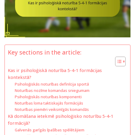
Key sections in the article:
Kas ir psiholoģiskā noturība 5-4-1 formācijas
kontekstā?
Psiholoģiskās noturības definīcija sportā
Noturības nozīme komandas sniegumam
Psiholoģiskās noturības komponenti
Noturības loma taktiskajās formācijās
Noturības piemēri veiksmīgās komandās
Kā domāšana ietekmē psiholoģisko noturību 5-4-1
formācijā?
Galvenās garīgās īpašības spēlētājiem