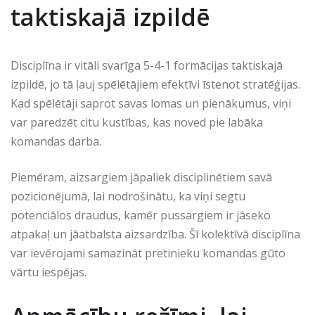
taktiskajā izpildē
Disciplīna ir vitāli svarīga 5-4-1 formācijas taktiskajā
izpildē, jo tā ļauj spēlētājiem efektīvi īstenot stratēģijas.
Kad spēlētāji saprot savas lomas un pienākumus, viņi
var paredzēt citu kustības, kas noved pie labāka
komandas darba.
Piemēram, aizsargiem jāpaliek disciplinētiem savā
pozicionējumā, lai nodrošinātu, ka viņi segtu
potenciālos draudus, kamēr pussargiem ir jāseko
atpakaļ un jāatbalsta aizsardzība. Šī kolektīvā disciplīna
var ievērojami samazināt pretinieku komandas gūto
vārtu iespējas.