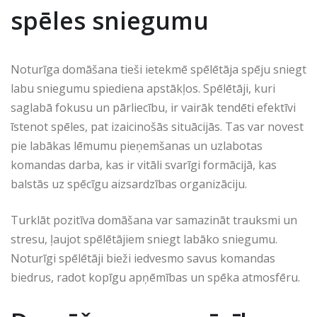
spēles sniegumu
Noturīga domāšana tieši ietekmē spēlētāja spēju sniegt
labu sniegumu spiediena apstākļos. Spēlētāji, kuri
saglabā fokusu un pārliecību, ir vairāk tendēti efektīvi
īstenot spēles, pat izaicinošās situācijās. Tas var novest
pie labākas lēmumu pieņemšanas un uzlabotas
komandas darba, kas ir vitāli svarīgi formācijā, kas
balstās uz spēcīgu aizsardzības organizāciju.
Turklāt pozitīva domāšana var samazināt trauksmi un
stresu, ļaujot spēlētājiem sniegt labāko sniegumu.
Noturīgi spēlētāji bieži iedvesmo savus komandas
biedrus, radot kopīgu apņēmības un spēka atmosfēru.