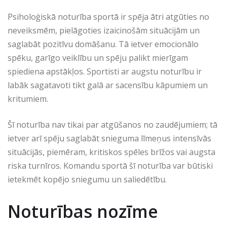
Psiholoģiskā noturība sportā ir spēja ātri atgūties no
neveiksmēm, pielāgoties izaicinošām situācijām un
saglabāt pozitīvu domāšanu. Tā ietver emocionālo
spēku, garīgo veiklību un spēju palikt mierīgam
spiediena apstākļos. Sportisti ar augstu noturību ir
labāk sagatavoti tikt galā ar sacensību kāpumiem un
kritumiem.
Šī noturība nav tikai par atgūšanos no zaudējumiem; tā
ietver arī spēju saglabāt snieguma līmeņus intensīvās
situācijās, piemēram, kritiskos spēles brīžos vai augsta
riska turnīros. Komandu sportā šī noturība var būtiski
ietekmēt kopējo sniegumu un saliedētību.
Noturības nozīme