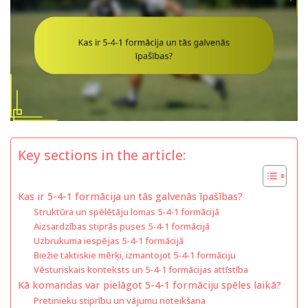
Key sections in the article:
Kas ir 5-4-1 formācija un tās galvenās īpašības?
Struktūra un spēlētāju lomas 5-4-1 formācijā
Aizsardzības stiprās puses 5-4-1 formācijā
Uzbrukuma iespējas 5-4-1 formācijā
Biežie taktiskie mērķi, izmantojot 5-4-1 formāciju
Vēsturiskais konteksts un 5-4-1 formācijas attīstība
Kā komandas var pielāgot 5-4-1 formāciju spēles laikā?
Pretinieku stiprību un vājumu noteikšana