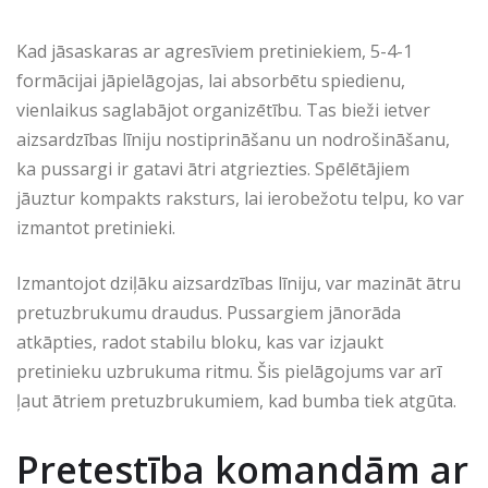
Kad jāsaskaras ar agresīviem pretiniekiem, 5-4-1
formācijai jāpielāgojas, lai absorbētu spiedienu,
vienlaikus saglabājot organizētību. Tas bieži ietver
aizsardzības līniju nostiprināšanu un nodrošināšanu,
ka pussargi ir gatavi ātri atgriezties. Spēlētājiem
jāuztur kompakts raksturs, lai ierobežotu telpu, ko var
izmantot pretinieki.
Izmantojot dziļāku aizsardzības līniju, var mazināt ātru
pretuzbrukumu draudus. Pussargiem jānorāda
atkāpties, radot stabilu bloku, kas var izjaukt
pretinieku uzbrukuma ritmu. Šis pielāgojums var arī
ļaut ātriem pretuzbrukumiem, kad bumba tiek atgūta.
Pretestība komandām ar