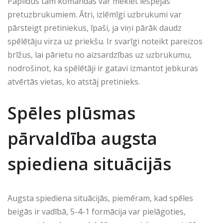
Papildus tam komandas var meklēt iespējas
pretuzbrukumiem. Ātri, izlēmīgi uzbrukumi var
pārsteigt pretiniekus, īpaši, ja viņi pārāk daudz
spēlētāju virza uz priekšu. Ir svarīgi noteikt pareizos
brīžus, lai pārietu no aizsardzības uz uzbrukumu,
nodrošinot, ka spēlētāji ir gatavi izmantot jebkuras
atvērtās vietas, ko atstāj pretinieks.
Spēles plūsmas
pārvaldība augsta
spiediena situācijās
Augsta spiediena situācijās, piemēram, kad spēles
beigās ir vadībā, 5-4-1 formācija var pielāgoties,