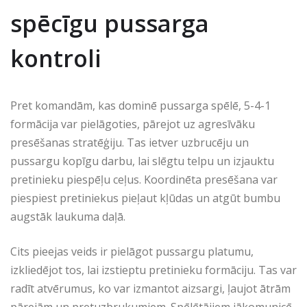
spēcīgu pussarga
kontroli
Pret komandām, kas dominē pussarga spēlē, 5-4-1
formācija var pielāgoties, pārejot uz agresīvāku
presēšanas stratēģiju. Tas ietver uzbrucēju un
pussargu kopīgu darbu, lai slēgtu telpu un izjauktu
pretinieku piespēļu ceļus. Koordinēta presēšana var
piespiest pretiniekus pieļaut kļūdas un atgūt bumbu
augstāk laukuma daļā.
Cits pieejas veids ir pielāgot pussargu platumu,
izkliedējot tos, lai izstieptu pretinieku formāciju. Tas var
radīt atvērumus, ko var izmantot aizsargi, ļaujot ātrām