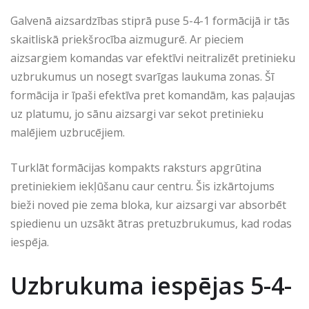
Galvenā aizsardzības stiprā puse 5-4-1 formācijā ir tās
skaitliskā priekšrocība aizmugurē. Ar pieciem
aizsargiem komandas var efektīvi neitralizēt pretinieku
uzbrukumus un nosegt svarīgas laukuma zonas. Šī
formācija ir īpaši efektīva pret komandām, kas paļaujas
uz platumu, jo sānu aizsargi var sekot pretinieku
malējiem uzbrucējiem.
Turklāt formācijas kompakts raksturs apgrūtina
pretiniekiem iekļūšanu caur centru. Šis izkārtojums
bieži noved pie zema bloka, kur aizsargi var absorbēt
spiedienu un uzsākt ātras pretuzbrukumus, kad rodas
iespēja.
Uzbrukuma iespējas 5-4-