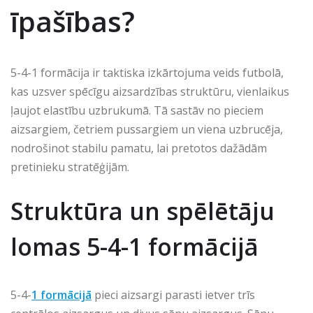
īpašības?
5-4-1 formācija ir taktiska izkārtojuma veids futbolā,
kas uzsver spēcīgu aizsardzības struktūru, vienlaikus
ļaujot elastību uzbrukumā. Tā sastāv no pieciem
aizsargiem, četriem pussargiem un viena uzbrucēja,
nodrošinot stabilu pamatu, lai pretotos dažādām
pretinieku stratēģijām.
Struktūra un spēlētāju
lomas 5-4-1 formācijā
5-4-
1 formācijā
pieci aizsargi parasti ietver trīs