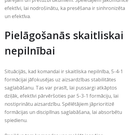
pārejām un pretuzbrukumiem. Spēlētājiem jākomunicē
efektīvi, lai nodrošinātu, ka presēšana ir sinhronizēta
un efektīva.
Pielāgošanās skaitliskai
nepilnībai
Situācijās, kad komandai ir skaitliska nepilnība, 5-4-1
formācijai jāfokusējas uz aizsardzības stabilitātes
saglabāšanu. Tas var prasīt, lai pussargi atkāptos
dziļāk, efektīvi pārvēršoties par 5-3-1 formāciju, lai
nostiprinātu aizsardzību. Spēlētājiem jāprioritizē
formācijas un disciplīnas saglabāšana, lai absorbētu
spiedienu.