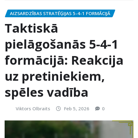
AIZSARDZĪBAS STRATĒĢIJAS 5-4-1 FORMĀCIJĀ
Taktiskā
pielāgošanās 5-4-1
formācijā: Reakcija
uz pretiniekiem,
spēles vadība
Viktors Olbraits
Feb 5, 2026
0