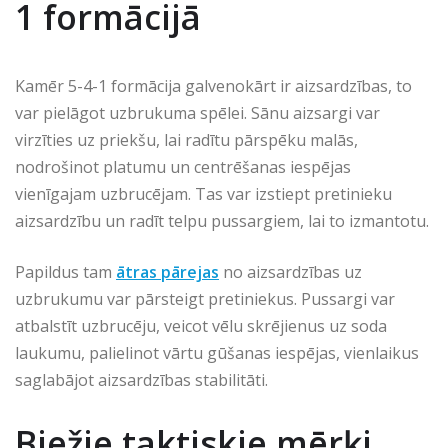
1 formācijā
Kamēr 5-4-1 formācija galvenokārt ir aizsardzības, to
var pielāgot uzbrukuma spēlei. Sānu aizsargi var
virzīties uz priekšu, lai radītu pārspēku malās,
nodrošinot platumu un centrēšanas iespējas
vienīgajam uzbrucējam. Tas var izstiept pretinieku
aizsardzību un radīt telpu pussargiem, lai to izmantotu.
Papildus tam
ātras pārejas
no aizsardzības uz
uzbrukumu var pārsteigt pretiniekus. Pussargi var
atbalstīt uzbrucēju, veicot vēlu skrējienus uz soda
laukumu, palielinot vārtu gūšanas iespējas, vienlaikus
saglabājot aizsardzības stabilitāti.
Biežie taktiskie mērķi,