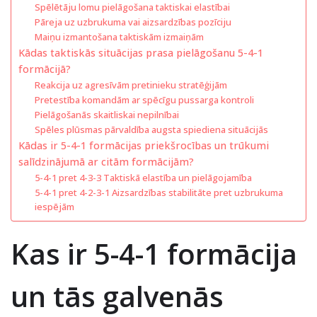
Spēlētāju lomu pielāgošana taktiskai elastībai
Pāreja uz uzbrukuma vai aizsardzības pozīciju
Maiņu izmantošana taktiskām izmaiņām
Kādas taktiskās situācijas prasa pielāgošanu 5-4-1
formācijā?
Reakcija uz agresīvām pretinieku stratēģijām
Pretestība komandām ar spēcīgu pussarga kontroli
Pielāgošanās skaitliskai nepilnībai
Spēles plūsmas pārvaldība augsta spiediena situācijās
Kādas ir 5-4-1 formācijas priekšrocības un trūkumi
salīdzinājumā ar citām formācijām?
5-4-1 pret 4-3-3 Taktiskā elastība un pielāgojamība
5-4-1 pret 4-2-3-1 Aizsardzības stabilitāte pret uzbrukuma
iespējām
Kas ir 5-4-1 formācija
un tās galvenās