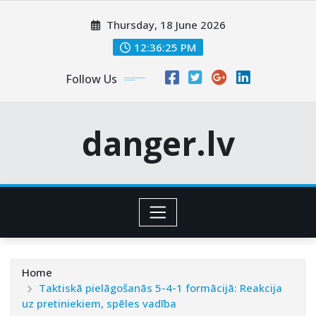
Skip
Thursday, 18 June 2026
to
content
12:36:26 PM
Follow Us
danger.lv
Home
Taktiskā pielāgošanās 5-4-1 formācijā: Reakcija
uz pretiniekiem, spēles vadība