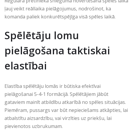
Regulāra pretinieka snieguma novērtēšana spēles laikā
ļauj veikt reāllaika pielāgojumus, nodrošinot, ka
komanda paliek konkurētspējīga visā spēles laikā.
Spēlētāju lomu
pielāgošana taktiskai
elastībai
Elastība spēlētāju lomās ir būtiska efektīvai
pielāgošanai 5-4-1 formācijā. Spēlētājiem jābūt
gataviem mainīt atbildību atkarībā no spēles situācijas.
Piemēram, pussargs var būt nepieciešams atkāpties, lai
atbalstītu aizsardzību, vai virzīties uz priekšu, lai
pievienotos uzbrukumam.