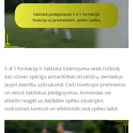
5-4-1 formācija ir taktiska izkārtojuma veids futbolā,
kas uzsver spēcīgu aizsardzības struktūru, vienlaikus
ļaujot elastību uzbrukumā. Cieši novērojot pretiniekus
un veicot taktiskus pielāgojumus, komandas var
efektīvi reaģēt uz dažādām spēles situācijām,
nodrošinot kontroli un efektivitāti visā spēles laikā.