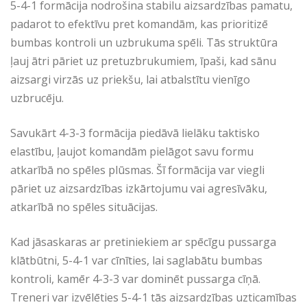
5-4-1 formācija nodrošina stabilu aizsardzības pamatu,
padarot to efektīvu pret komandām, kas prioritizē
bumbas kontroli un uzbrukuma spēli. Tās struktūra
ļauj ātri pāriet uz pretuzbrukumiem, īpaši, kad sānu
aizsargi virzās uz priekšu, lai atbalstītu vienīgo
uzbrucēju.
Savukārt 4-3-3 formācija piedāvā lielāku taktisko
elastību, ļaujot komandām pielāgot savu formu
atkarībā no spēles plūsmas. Šī formācija var viegli
pāriet uz aizsardzības izkārtojumu vai agresīvāku,
atkarībā no spēles situācijas.
Kad jāsaskaras ar pretiniekiem ar spēcīgu pussarga
klātbūtni, 5-4-1 var cīnīties, lai saglabātu bumbas
kontroli, kamēr 4-3-3 var dominēt pussarga cīņā.
Treneri var izvēlēties 5-4-1 tās aizsardzības uzticamības