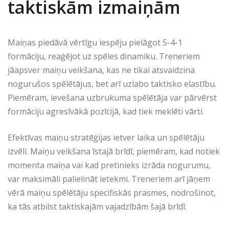
taktiskām izmaiņām
Maiņas piedāvā vērtīgu iespēju pielāgot 5-4-1
formāciju, reaģējot uz spēles dinamiku. Treneriem
jāapsver maiņu veikšana, kas ne tikai atsvaidzina
nogurušos spēlētājus, bet arī uzlabo taktisko elastību.
Piemēram, ievešana uzbrukuma spēlētāja var pārvērst
formāciju agresīvākā pozīcijā, kad tiek meklēti vārti.
Efektīvas maiņu stratēģijas ietver laika un spēlētāju
izvēli. Maiņu veikšana īstajā brīdī, piemēram, kad notiek
momenta maiņa vai kad pretinieks izrāda nogurumu,
var maksimāli palielināt ietekmi. Treneriem arī jāņem
vērā maiņu spēlētāju specifiskās prasmes, nodrošinot,
ka tās atbilst taktiskajām vajadzībām šajā brīdī.