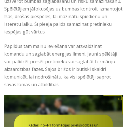
uzsverot bumbas saglabāšanu un risku samazināšanu.
Spēlētājiem jāfokusējas uz bumbas kontroli, izmantojot
īsas, drošas piespēles, lai mazinātu spiedienu un
iztērētu laiku. Šī pieeja palīdz samazināt pretinieku
iespējas gūt vārtus.
Papildus tam maiņu ieviešana var atsvaidzināt
komandu un saglabāt enerģijas līmeni. Jauni spēlētāji
var palīdzēt presēt pretinieku vai saglabāt formāciju
aizsardzības fāzēs. Šajos brīžos ir būtiski skaidri
komunicēt, lai nodrošinātu, ka visi spēlētāji saprot
savas lomas un atbildības.