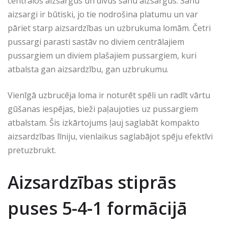
centrālos aizsargus un divus sānu aizsargus. Sānu
aizsargi ir būtiski, jo tie nodrošina platumu un var
pāriet starp aizsardzības un uzbrukuma lomām. Četri
pussargi parasti sastāv no diviem centrālajiem
pussargiem un diviem plašajiem pussargiem, kuri
atbalsta gan aizsardzību, gan uzbrukumu.
Vienīgā uzbrucēja loma ir noturēt spēli un radīt vārtu
gūšanas iespējas, bieži paļaujoties uz pussargiem
atbalstam. Šis izkārtojums ļauj saglabāt kompakto
aizsardzības līniju, vienlaikus saglabājot spēju efektīvi
pretuzbrukt.
Aizsardzības stiprās
puses 5-4-1 formācijā