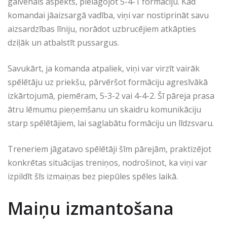
galvenais aspekts, pielāgojot 5-4-1 formāciju. Kad
komandai jāaizsargā vadība, viņi var nostiprināt savu
aizsardzības līniju, norādot uzbrucējiem atkāpties
dziļāk un atbalstīt pussargus.
Savukārt, ja komanda atpaliek, viņi var virzīt vairāk
spēlētāju uz priekšu, pārvēršot formāciju agresīvākā
izkārtojumā, piemēram, 5-3-2 vai 4-4-2. Šī pāreja prasa
ātru lēmumu pieņemšanu un skaidru komunikāciju
starp spēlētājiem, lai saglabātu formāciju un līdzsvaru.
Treneriem jāgatavo spēlētāji šīm pārejām, praktizējot
konkrētas situācijas treniņos, nodrošinot, ka viņi var
izpildīt šīs izmaiņas bez piepūles spēles laikā.
Maiņu izmantošana