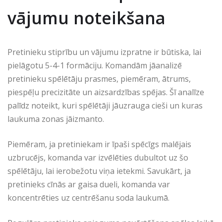
vājumu noteikšana
Pretinieku stiprību un vājumu izpratne ir būtiska, lai
pielāgotu 5-4-1 formāciju. Komandām jāanalizē
pretinieku spēlētāju prasmes, piemēram, ātrums,
piespēļu precizitāte un aizsardzības spējas. Šī analīze
palīdz noteikt, kuri spēlētāji jāuzrauga cieši un kuras
laukuma zonas jāizmanto.
Piemēram, ja pretiniekam ir īpaši spēcīgs malējais
uzbrucējs, komanda var izvēlēties dubultot uz šo
spēlētāju, lai ierobežotu viņa ietekmi. Savukārt, ja
pretinieks cīnās ar gaisa dueli, komanda var
koncentrēties uz centrēšanu soda laukumā.