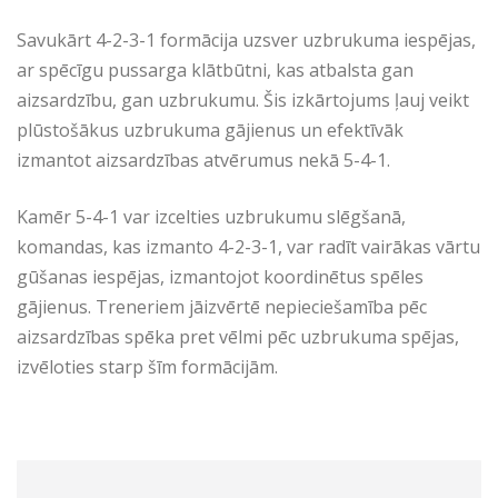
Savukārt 4-2-3-1 formācija uzsver uzbrukuma iespējas,
ar spēcīgu pussarga klātbūtni, kas atbalsta gan
aizsardzību, gan uzbrukumu. Šis izkārtojums ļauj veikt
plūstošākus uzbrukuma gājienus un efektīvāk
izmantot aizsardzības atvērumus nekā 5-4-1.
Kamēr 5-4-1 var izcelties uzbrukumu slēgšanā,
komandas, kas izmanto 4-2-3-1, var radīt vairākas vārtu
gūšanas iespējas, izmantojot koordinētus spēles
gājienus. Treneriem jāizvērtē nepieciešamība pēc
aizsardzības spēka pret vēlmi pēc uzbrukuma spējas,
izvēloties starp šīm formācijām.